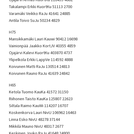
Takalampi Erkki KuortKu 51113 2700
Varamäki Veikko RaJu 41641 24885
Antila Toivo SuJu 50234 4829
H75
Mansikkamäki Lauri Kauwi 90412 16698
Vainionpää Jaakko KortJV 40355 4859
Ojajärvi Kalevi KuortKu 403870 4737
Ylipelkola Erkki LappVe 114592 4888
Koivunen Matti RaJu 130514 24813
Koivunen Rauno RaJu 41639 24842
H65
Ketola Tuomo KauKa 41572 31150
Riihonen Taisto KauKa 125807 22623
Siltala Raimo KauWi 114207 16707
Koskenkorva Lauri NivU 106962 16463
Linna Esko NivU 48278 37144
Mikkilä Mauno NivU 48317 2677
Keskinen Jouko RaJu 41648 24800