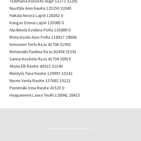
>Ellimaria Koivisto AlajA 53272 32291
Nuuttila Anni KauKa 135250 32045
Hakala Noora LapVi 128262 0
Kangas Emma LapVi 135085 0
Ala-Ikkelä Eveliina PoRa 135889 0
Rinta-Koski Aino PoRa 118927 29608
Immonen Terhi RaJu 41706 31992
Rintamäki Pauliina RaJu 82494 31591
Sanna Koskela RaJu 41704 30919
Ahola Elli RasKe 40315 32140
Mäntylä Tiina RasKe 129997 10242
Nurmi Venla RasKe 137682 10222
Pienimäki Irina RasKe 41525 0
Haapaniemi Laura TeuRi 128941 28415