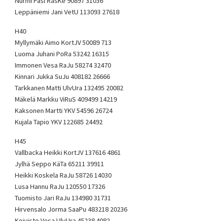
Nurmi Pasi RasKe 90897 31036
Leppäniemi Jani VetU 113093 27618
H40
Myllymäki Aimo KortJV 50089 713
Luoma Juhani PoRa 53242 16315
Immonen Vesa RaJu 58274 32470
Kinnari Jukka SuJu 408182 26666
Tarkkanen Matti UlvUra 132495 20082
Mäkelä Markku ViRuS 409499 14219
Kaksonen Martti YKV 54596 26724
Kujala Tapio YKV 122685 24492
H45
Vallbacka Heikki KortJV 137616 4861
Jylhä Seppo KäTa 65211 39911
Heikki Koskela RaJu 58726 14030
Lusa Hannu RaJu 120550 17326
Tuomisto Jari RaJu 134980 31731
Hirvensalo Jorma SaaPu 483218 20236
Koivisto Vesa UlvUra 45238 4082