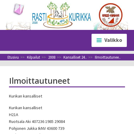
Siirry
sisältöön
Valikko
Etusivu
>>
Kilpailut
>>
2008
>>
Kansalliset 24..
>>
Ilmoittautunee..
Ilmoittautuneet
Kurikan kansalliset
Kurikan kansalliset
H21A
Ruotsala Aki 407236 1985 29084
Pohjonen Jukka IkNV 43600 739