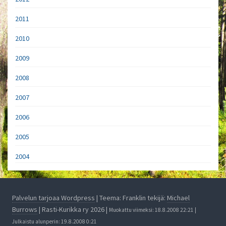
2011
2010
2009
2008
2007
2006
2005
2004
Palvelun tarjoaa Wordpress
| Teema: Franklin tekijä:
Michael
Burrows
| Rasti-Kurikka ry 2026 |
Muokattu viimeksi: 18.8.2008 22:21 |
Julkaistu alunperin: 19.8.2008 0:21