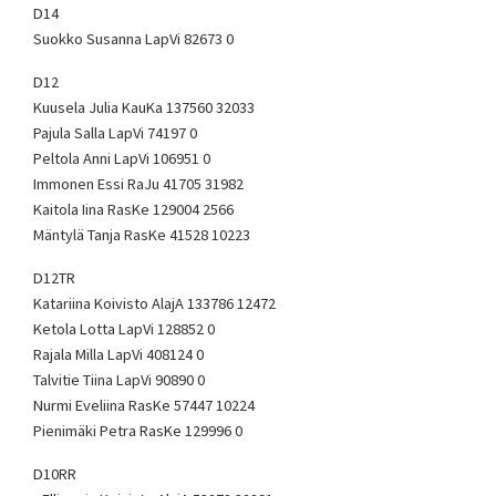
D14
Suokko Susanna LapVi 82673 0
D12
Kuusela Julia KauKa 137560 32033
Pajula Salla LapVi 74197 0
Peltola Anni LapVi 106951 0
Immonen Essi RaJu 41705 31982
Kaitola Iina RasKe 129004 2566
Mäntylä Tanja RasKe 41528 10223
D12TR
Katariina Koivisto AlajA 133786 12472
Ketola Lotta LapVi 128852 0
Rajala Milla LapVi 408124 0
Talvitie Tiina LapVi 90890 0
Nurmi Eveliina RasKe 57447 10224
Pienimäki Petra RasKe 129996 0
D10RR