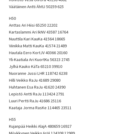
Väätäinen Antti ÄhtU 50259 625
H50
Anttas Ari Hiisi 65250 22202
Kartaslammi Ari IkNV 43587 16764
Nuuttila Kari KauKa 41564 18665
Viinikka Matti KauKa 41574 21489
Hautala Eero KortJV 40366 20160
Yli-Kaatiala Ari KuortKu 56323 2745
Jylhä Kauko KäTa 65210 39910
Nuoranne Jussi LHR 118742 6238
Hilli Veikko RaJu 41689 29080
Huhtanen Esa RaJu 41620 24390
Lepistö Antti RaJu 113424 2791
Luuri Pertti RaJu 41686 25116
Kaataja Jorma RasKe 114465 23511
H55
Kujanpää Heikki AlajA 480659 16927
Möykkynen Veikko IisVi 124208 12989