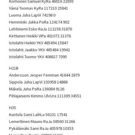
Korhonen Samuel KyRa 46016 22693
Väinä Tuomas KyRa 117210 25841
Luoma Juha LapVi 74198 0
Hemminki Jukka PoRa 124174 902
Lehtiniemi Esko RaJu 112158 31876
Kettunen Heikki ViPa 401072 21376
Istolahti Heikki YKV 485494 15847
Istolahti Jaakko YKV 485484 19942
Istolahti Tuomo YKV 408827 7095
H21B
Andersson Jesper Femman 41644 2879
Sippola Juha LapVi 103958 14888
Mäkelä Juha PoRa 136084 9126
Pihlajaniemi Kimmo UlvUra 111309 34551
H35
Kuntola Sami LaihLu 56231 17541
Lemettinen Mauno RaJu 58560 31266
Pykälämäki Sami RaJu 405978 10353