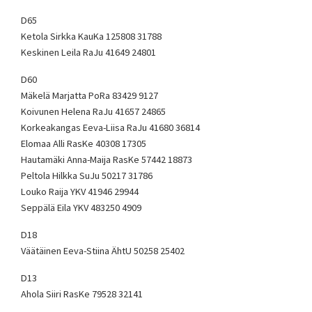
D65
Ketola Sirkka KauKa 125808 31788
Keskinen Leila RaJu 41649 24801
D60
Mäkelä Marjatta PoRa 83429 9127
Koivunen Helena RaJu 41657 24865
Korkeakangas Eeva-Liisa RaJu 41680 36814
Elomaa Alli RasKe 40308 17305
Hautamäki Anna-Maija RasKe 57442 18873
Peltola Hilkka SuJu 50217 31786
Louko Raija YKV 41946 29944
Seppälä Eila YKV 483250 4909
D18
Väätäinen Eeva-Stiina ÄhtU 50258 25402
D13
Ahola Siiri RasKe 79528 32141