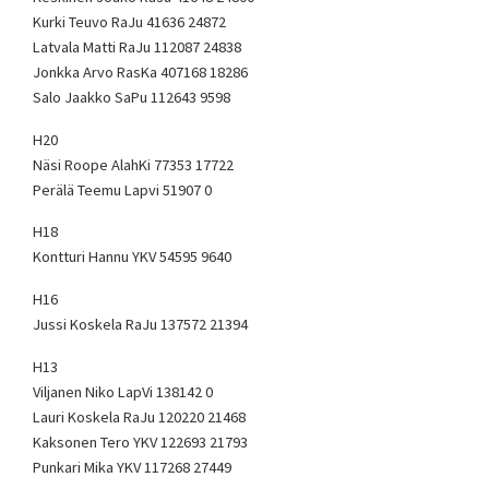
Kurki Teuvo RaJu 41636 24872
Latvala Matti RaJu 112087 24838
Jonkka Arvo RasKa 407168 18286
Salo Jaakko SaPu 112643 9598
H20
Näsi Roope AlahKi 77353 17722
Perälä Teemu Lapvi 51907 0
H18
Kontturi Hannu YKV 54595 9640
H16
Jussi Koskela RaJu 137572 21394
H13
Viljanen Niko LapVi 138142 0
Lauri Koskela RaJu 120220 21468
Kaksonen Tero YKV 122693 21793
Punkari Mika YKV 117268 27449