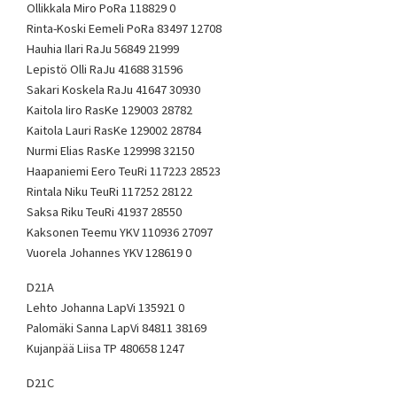
Ollikkala Miro PoRa 118829 0
Rinta-Koski Eemeli PoRa 83497 12708
Hauhia Ilari RaJu 56849 21999
Lepistö Olli RaJu 41688 31596
Sakari Koskela RaJu 41647 30930
Kaitola Iiro RasKe 129003 28782
Kaitola Lauri RasKe 129002 28784
Nurmi Elias RasKe 129998 32150
Haapaniemi Eero TeuRi 117223 28523
Rintala Niku TeuRi 117252 28122
Saksa Riku TeuRi 41937 28550
Kaksonen Teemu YKV 110936 27097
Vuorela Johannes YKV 128619 0
D21A
Lehto Johanna LapVi 135921 0
Palomäki Sanna LapVi 84811 38169
Kujanpää Liisa TP 480658 1247
D21C