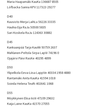
Maria Haapamäki KauKa 136687 8505
Löfbacka Sanna KPV 117323 29277
D40
Kuusisto Merja LaihLu 56226 33335
Hauhia Eija RaJu 50500 5835
Sari Koskela RaJu 124363 30882
D45
Kankaanpää Tarja KauWi 93759 2637
Mahlanen-Peltola Sirpa LapVi 74196 0
Ojajärvi Päivi RasKe 40295 4899
D50
Ylipelkola Eeva-Liisa LappVe 40334 1958 4880
Rantamäki Anita KauKa 41594 1018
Soinila Helena TeuRi 402641 1068
D55
Möykkynen Elisa IisVi 47109 29632
Kaija Laine KauKa 41570 27055