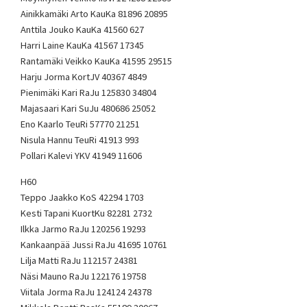
Ainikkamäki Arto KauKa 81896 20895
Anttila Jouko KauKa 41560 627
Harri Laine KauKa 41567 17345
Rantamäki Veikko KauKa 41595 29515
Harju Jorma KortJV 40367 4849
Pienimäki Kari RaJu 125830 34804
Majasaari Kari SuJu 480686 25052
Eno Kaarlo TeuRi 57770 21251
Nisula Hannu TeuRi 41913 993
Pollari Kalevi YKV 41949 11606
H60
Teppo Jaakko KoS 42294 1703
Kesti Tapani KuortKu 82281 2732
Ilkka Jarmo RaJu 120256 19293
Kankaanpää Jussi RaJu 41695 10761
Lilja Matti RaJu 112157 24381
Näsi Mauno RaJu 122176 19758
Viitala Jorma RaJu 124124 24378