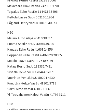
Mikkola Pentti RasKa 55189 30067
Mäkivaara Olavi RasKa 74235 19090
Taipalus Esko RasKe 114475 35496
Peltola Lasse SuJu 50216 12264
Lågland Henry VaaSu 81873 40073
H70
Mauno Autio AlajA 40410 38897
Luoma Antti KortJV 40364 39790
Kangas Esko RaJu 41669 24856
Leppänen Kalle RastiE4 487820 28905
Moisio Paavo SaPu 112640 6191
Kataja Reino SuJu 138332 7491
Sissala Toivo SuJu 120444 37073
Vuorinen Pentti SuJu 50204 4830
Knuuttila Helge VaaSu 41802 3719
Salmi Aimo VaaSu 41815 18863
Yli-Teevahainen Kalevi VaaSu 41798 3711
H80
Ojajärvi Armas KuortKu 120455 4882