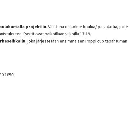
oulukartalla projektiin
. Valittuna on kolme koulua/ päiväkotia, joille
stukseen. Rastit ovat paikoillaan viikoilla 17-19.
rheseikkailu
, joka järjestetään ensimmäisen Poppi cup tapahtuman
30 1850