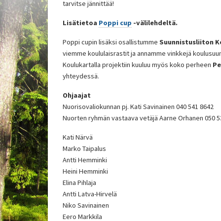
tarvitse jännittää!
Lisätietoa
Poppi cup
-välilehdeltä.
Poppi cupin lisäksi osallistumme
Suunnistusliiton K
viemme koululaisrastit ja annamme vinkkejä koulusuunni
Koulukartalla projektiin kuuluu myös koko perheen
Pe
yhteydessä.
Ohjaajat
Nuorisovaliokunnan pj. Kati Savinainen 040 541 8642
Nuorten ryhmän vastaava vetäjä Aarne Orhanen 050 5
Kati Närvä
Marko Taipalus
Antti Hemminki
Heini Hemminki
Elina Pihlaja
Antti Latva-Hirvelä
Niko Savinainen
Eero Markkila