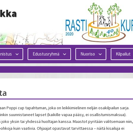
ikka
nistus
Edustusryhmä
Nuoriso
Kilpailut
ta
aan Poppi cup tapahtuman, joka on leikkimielinen neljän osakilpailun sarja.
inkin suunnistaneet lapset (kaikille vapaa pääsy, ei osallistumismaksua).
tää joko yksin tai yhdessä huoltajan kanssa. Maastot pyritään valitsemaan niin,
ohkoja kuin vaativia. Ohjaajat opastavat tarvittaessa – näitä kisailuja ei