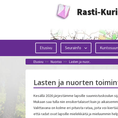
Siirry
Rasti-Kur
sisältöön
Etusivu
Seurainfo
Kuntosuun
Etusivu
>>
Nuoriso
>>
Lasten ja nuor..
Lasten ja nuorten toimin
Kesällä 2026 järjestämme lapsille suunnistuskoulun sij
Mukaan saa tulla niin ensikertalaiset kuin jo aikaisemm
Valittavana on kolme eri pituista rataa, joita voi kier
että radat ovat lapsille mielekkäitä ja mieluummin help