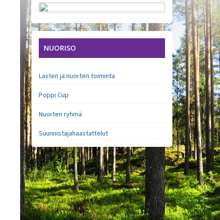
NUORISO
Lasten ja nuorten toiminta
Poppi Cup
Nuorten ryhmä
Suunnistajahaastattelut