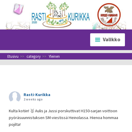
Siirry
sisältöön
Valikko
Etusivu
>>
category
>>
Yleinen
Rasti-Kurikka
2 weeks ago
Kulta kotiin! 🥇 Aulis ja Jussi porskuttivat H150-sarjan voittoon
pyöräsuunnistuksen SM-viestissä Heinolassa. Hienoa hommaa
pojilta!