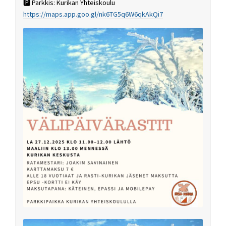
🅿️ Parkkis: Kurikan Yhteiskoulu
https://maps.app.goo.gl/nk6TG5q6W6qkAkQi7