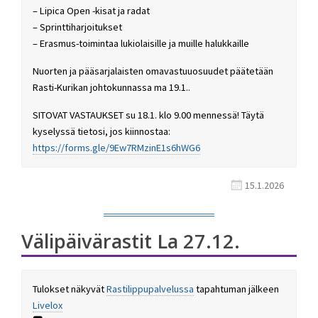
– Lipica Open -kisat ja radat
– Sprinttiharjoitukset
– Erasmus-toimintaa lukiolaisille ja muille halukkaille
Nuorten ja pääsarjalaisten omavastuuosuudet päätetään
Rasti-Kurikan johtokunnassa ma 19.1..
SITOVAT VASTAUKSET su 18.1. klo 9.00 mennessä! Täytä
kyselyssä tietosi, jos kiinnostaa:
https://forms.gle/9Ew7RMzinE1s6hWG6
15.1.2026
Välipäivärastit La 27.12.
Tulokset näkyvät
Rastilippupalvelussa
tapahtuman jälkeen
Livelox