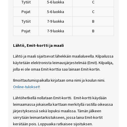
Tytöt
5-6 luokka
C
Pojat
5-6 luokka
C
Tytöt
7-9 luokka
B
Pojat
7-9 luokka
B
Lähtö, Emit-kortti ja maali
Lähtö ja maali sijaitsevat lähekkäin maalialueella. Kilpailussa
käytetään elektronista leimausjärjestelmää (Emit). Kilpailija,
jolla ei ole omaa Emit-korttia saa lainaan Emit-kortin.
Ilmoittautumispaikalla kirjataan oma nimi ja koulun nimi.
Online-tulokset!
Lähtöhetkellä nollataan Emit-kortti. Emit-kortti käydään
leimaamassa jokaisella karttaan merkityllä rastilla oikeassa
järjestyksessä sekä lopuksi maalissa. Tämän jälkeen
siirrytään leimantarkistukseen, jossa laina Emit-kortit
kerätään pois. Loppuaika ratkaisee sijoituksen.