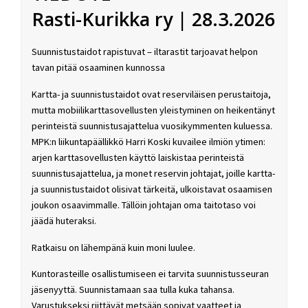
Rasti-Kurikka ry | 28.3.2026
Suunnistustaidot rapistuvat – iltarastit tarjoavat helpon
tavan pitää osaaminen kunnossa
Kartta- ja suunnistustaidot ovat reserviläisen perustaitoja,
mutta mobiilikarttasovellusten yleistyminen on heikentänyt
perinteistä suunnistusajattelua vuosikymmenten kuluessa.
MPK:n liikuntapäällikkö Harri Koski kuvailee ilmiön ytimen:
arjen karttasovellusten käyttö laiskistaa perinteistä
suunnistusajattelua, ja monet reservin johtajat, joille kartta-
ja suunnistustaidot olisivat tärkeitä, ulkoistavat osaamisen
joukon osaavimmalle. Tällöin johtajan oma taitotaso voi
jäädä huteraksi.
Ratkaisu on lähempänä kuin moni luulee.
Kuntorasteille osallistumiseen ei tarvita suunnistusseuran
jäsenyyttä. Suunnistamaan saa tulla kuka tahansa.
Varustukseksi riittävät metsään sopivat vaatteet ja