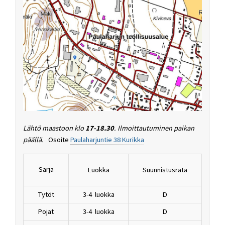
Lähtö maastoon klo
17-18.30
.
Ilmoittautuminen paikan
päällä.
Osoite
Paulaharjuntie 38 Kurikka
Sarja
Luokka
Suunnistusrata
Tytöt
3-4 luokka
D
Pojat
3-4 luokka
D