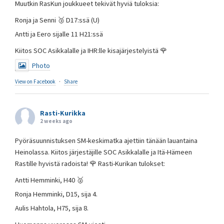
Muutkin RasKun joukkueet tekivät hyviä tuloksia:
Ronja ja Senni 🥉 D17:ssä (U)
Antti ja Eero sijalle 11 H21:ssä
Kiitos SOC Asikkalalle ja IHR:lle kisajärjestelyistä 🌹
Photo
View on Facebook
·
Share
Rasti-Kurikka
2 weeks ago
Pyöräsuunnistuksen SM-keskimatka ajettiin tänään lauantaina
Heinolassa. Kiitos järjestäjille SOC Asikkalalle ja Itä-Hämeen
Rastille hyvistä radoista! 🌹 Rasti-Kurikan tulokset:
Antti Hemminki, H40 🥈
Ronja Hemminki, D15, sija 4.
Aulis Hahtola, H75, sija 8.