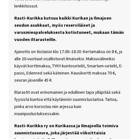
lenkkitossut.
Rasti-Kurikka kutsuu kaikki Kurikan ja Ilmajoen
seudun asukkaat, myös reserviläiset ja
varusmiespalveluksesta kotiutuneet, mukaan tämän
vuoden iltarasteille.
Ajanotto on tiistaisin klo 17.00–18.30. Kertamaksu on 8 €, ja
alle 20-vuotiaat osallistuvat ilmaiseksi. Maksuvälineiksi
käyvät korttimaksu, TYKY-kuntosetelit, Smartum-setelit, E-
passi, Edenred sekä käteinen. Kausikortti maksaa 70 €,
seuran jäsenille 45 €.
Iltarastit ovat erinomainen ja edullinen tapa ylläpitää sekä
fyysistä kuntoa että käytännön suunnistustaitoa. Taitoa,
jonka arvo korostuu niin arjessa kuin
maanpuolustuksessakin.
Rasti-Kurikka ry on Kurikassa ja Ilmajoella toimiva
suunnistusseura, joka järjestää viikoittaisia