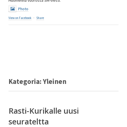
Huomenna vuorossa SM-viesti.
Photo
View on Facebook
·
Share
Kategoria:
Yleinen
Rasti-Kurikalle uusi
seurateltta