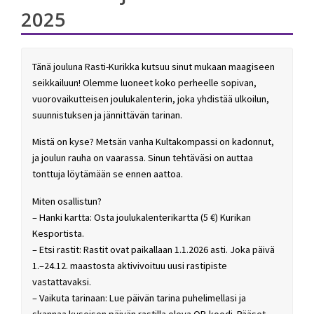
2025
Tänä jouluna Rasti-Kurikka kutsuu sinut mukaan maagiseen
seikkailuun! Olemme luoneet koko perheelle sopivan,
vuorovaikutteisen joulukalenterin, joka yhdistää ulkoilun,
suunnistuksen ja jännittävän tarinan.
Mistä on kyse? Metsän vanha Kultakompassi on kadonnut,
ja joulun rauha on vaarassa. Sinun tehtäväsi on auttaa
tonttuja löytämään se ennen aattoa.
Miten osallistun?
– Hanki kartta: Osta joulukalenterikartta (5 €) Kurikan
Kesportista.
– Etsi rastit: Rastit ovat paikallaan 1.1.2026 asti. Joka päivä
1.–24.12. maastosta aktivivoituu uusi rastipiste
vastattavaksi.
– Vaikuta tarinaan: Lue päivän tarina puhelimellasi ja