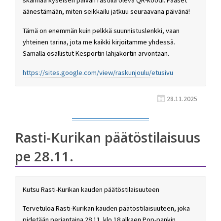
skannaa kyseisen päivän rastilla oleva QR-koodi. Pääset
äänestämään, miten seikkailu jatkuu seuraavana päivänä!
Tämä on enemmän kuin pelkkä suunnistuslenkki, vaan
yhteinen tarina, jota me kaikki kirjoitamme yhdessä.
Samalla osallistut Kesportin lahjakortin arvontaan.
https://sites.google.com/view/raskunjoulu/etusivu
28.11.2025
Rasti-Kurikan päätöstilaisuus
pe 28.11.
Kutsu Rasti-Kurikan kauden päätöstilaisuuteen
Tervetuloa Rasti-Kurikan kauden päätöstilaisuuteen, joka
pidetään perjantaina 28.11. klo 18 alkaen Pop-pankin