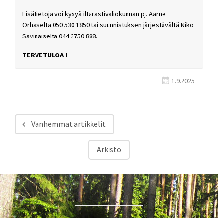
Lisätietoja voi kysyä iltarastivaliokunnan pj. Aarne
Orhaselta 050 530 1850 tai suunnistuksen järjestävältä Niko
Savinaiselta 044 3750 888.
TERVETULOA !
1.9.2025
Vanhemmat artikkelit
Artikkelien
Arkisto
selaus