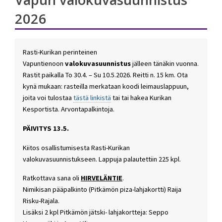
2026
Rasti-Kurikan perinteinen
Vapuntienoon
valokuvasuunnistus
jälleen tänäkin vuonna.
Rastit paikalla To 30.4. – Su 10.5.2026. Reitti n. 15 km. Ota
kynä mukaan: rasteilla merkataan koodi leimauslappuun,
joita voi tulostaa
tästä linkistä
tai tai hakea Kurikan
Kesportista. Arvontapalkintoja.
PÄIVITYS 13.5.
Kiitos osallistumisesta Rasti-Kurikan
valokuvasuunnistukseen. Lappuja palautettiin 225 kpl.
Ratkottava sana oli
HIRVELÄNTIE
.
Nimikisan pääpalkinto (Pitkämön piza-lahjakortti) Raija
Risku-Rajala.
Lisäksi 2 kpl Pitkämön jätski- lahjakortteja: Seppo