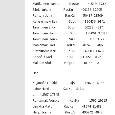
Matikainen Hannu RasKe 41519 1752
Eilola Juhani RasKu 409158 32205
Rantoja Juha RasKu 50417 23509
Kangasmäki Esa SuJu 120456 9141
Tamminen Erkki SuJu 50213 4827
Tamminen Hannu SuJu 138061 37037
Tamminen Heikki SuJu 50211 3772
Mahlamäki Jari TeuRi 402490 5486
Rintaluoma Kari TeuRi 140803 33405
Seppälä Kari TeuRi 110051 3126
Malinen Ahti VimpHs 40332 0
H55
Kujanpää Heikki AlajA 312820 16927
Laine Harri KauKa &nbs
p; 41567 17345
Rantamäki Veikko KauKa 41595 29515
Viinikka Matti KauKa 41574 21489
Harju Jorma KortJV 409242 4849