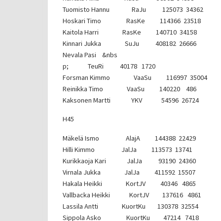
Tuomisto Hannu RaJu 125073 34362
Hoskari Timo RasKe 114366 23518
Kaitola Harri RasKe 140710 34158
Kinnari Jukka SuJu 408182 26666
Nevala Pasi &nbs
p; TeuRi 40178 1720
Forsman Kimmo VaaSu 116997 35004
Reinikka Timo VaaSu 140220 486
Kaksonen Martti YKV 54596 26724
H45
Mäkelä Ismo AlajA 144388 22429
Hilli Kimmo JalJa 113573 13741
Kurikkaoja Kari JalJa 93190 24360
Virnala Jukka JalJa 411592 15507
Hakala Heikki KortJV 40346 4865
Vallbacka Heikki KortJV 137616 4861
Lassila Antti KuortKu 130378 32554
Sippola Asko KuortKu 47214 7418