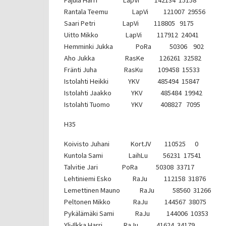
Pajula Harri LapVi 142134 15158
Rantala Teemu LapVi 121007 29556
Saari Petri LapVi 118805 9175
Uitto Mikko LapVi 117912 24041
Hemminki Jukka PoRa 50306 902
Aho Jukka RasKe 126261 32582
Fränti Juha RasKu 109458 15533
Istolahti Heikki YKV 485494 15847
Istolahti Jaakko YKV 485484 19942
Istolahti Tuomo YKV 408827 7095
H35
Koivisto Juhani KortJV 110525 0
Kuntola Sami LaihLu 56231 17541
Talvitie Jari PoRa 50308 33717
Lehtiniemi Esko RaJu 112158 31876
Lemettinen Mauno RaJu 58560 31266
Peltonen Mikko RaJu 144567 38075
Pykälämäki Sami RaJu 144006 10353
Yli-Ilkka Harri RaJu 41624 34179