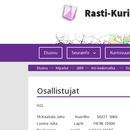
Siirry
Rasti-Kur
sisältöön
Etusivu
Seurainfo
Kuntosuun
Etusivu
>>
Kilpailut
>>
2009
>>
Am-keskimatka ..
>>
Os
Osallistujat
H21
Yli-Kaatiala Juho KuortKu 56327 8401
Luoma Juha LapVi 74198 25836