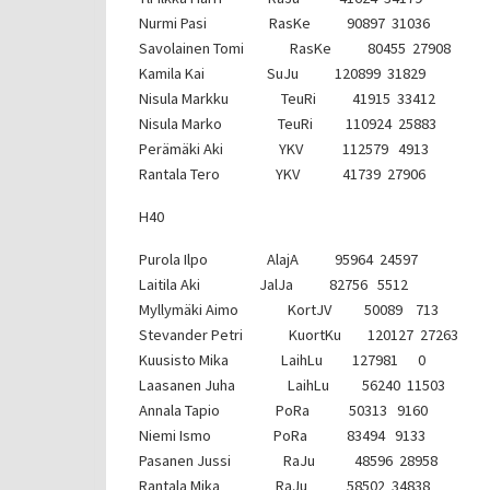
Nurmi Pasi RasKe 90897 31036
Savolainen Tomi RasKe 80455 27908
Kamila Kai SuJu 120899 31829
Nisula Markku TeuRi 41915 33412
Nisula Marko TeuRi 110924 25883
Perämäki Aki YKV 112579 4913
Rantala Tero YKV 41739 27906
H40
Purola Ilpo AlajA 95964 24597
Laitila Aki JalJa 82756 5512
Myllymäki Aimo KortJV 50089 713
Stevander Petri KuortKu 120127 27263
Kuusisto Mika LaihLu 127981 0
Laasanen Juha LaihLu 56240 11503
Annala Tapio PoRa 50313 9160
Niemi Ismo PoRa 83494 9133
Pasanen Jussi RaJu 48596 28958
Rantala Mika RaJu 58502 34838