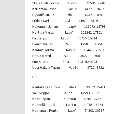
Yli-Kaatiala Jorma KuortKu 49584 2746
Kalliomaa Lasse LaihLu 41777 19457
Nyystilä Jukka LaihLu 74242 21894
Erkkilä Kari LapVi 94978 34519
Hakomäki Juhani LapVi 131072 18793
Herttua Martti LapVi 122242 17151
Pajula Ilpo LapVi 41750 19834
Pienimäki Kari RaJu 125830 34804
Kaataja Jorma RasKe 114465 23511
Närvä Martti SuJu 50220 39708
Eno Kaarlo Teuri 125190 21251
Uusi-Hakala Tapani VaaSu 3722 3722
H60
Rantakangas Erkki AlajA 130812 35421
Valli Seppo KauKa 41598 2557
Kesti Tapani KuortKu 82281 2732
Niemelä Pentti LaihLu 41785 16924
Hautamäki Pentti LapVi 74202 30577