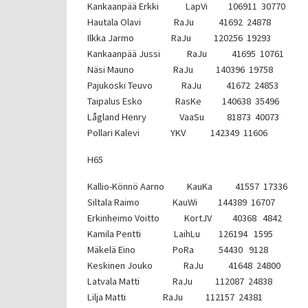
Kankaanpää Erkki LapVi 106911 30770
Hautala Olavi RaJu 41692 24878
Ilkka Jarmo RaJu 120256 19293
Kankaanpää Jussi RaJu 41695 10761
Näsi Mauno RaJu 140396 19758
Pajukoski Teuvo RaJu 41672 24853
Taipalus Esko RasKe 140638 35496
Lågland Henry VaaSu 81873 40073
Pollari Kalevi YKV 142349 11606
H65
Kallio-Könnö Aarno KauKa 41557 17336
Siltala Raimo KauWi 144389 16707
Erkinheimo Voitto KortJV 40368 4842
Kamila Pentti LaihLu 126194 1595
Mäkelä Eino PoRa 54430 9128
Keskinen Jouko RaJu 41648 24800
Latvala Matti RaJu 112087 24838
Lilja Matti RaJu 112157 24381