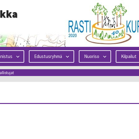
ikka
nistus
Edustusryhmä
Nuoriso
Kilpailut
allistujat