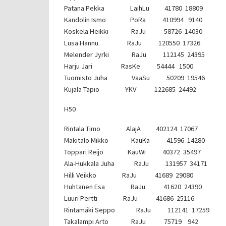
Patana Pekka LaihLu 41780 18809
Kandolin Ismo PoRa 410994 9140
Koskela Heikki RaJu 58726 14030
Lusa Hannu RaJu 120550 17326
Melender Jyrki RaJu 112145 24395
Harju Jari RasKe 54444 1500
Tuomisto Juha VaaSu 50209 19546
Kujala Tapio YKV 122685 24492
H50
Rintala Timo AlajA 402124 17067
Mäkitalo Mikko KauKa 41596 14280
Toppari Reijo KauWi 40372 35497
Ala-Hukkala Juha RaJu 131957 34171
Hilli Veikko RaJu 41689 29080
Huhtanen Esa RaJu 41620 24390
Luuri Pertti RaJu 41686 25116
Rintamäki Seppo RaJu 112141 17259
Takalampi Arto RaJu 75719 942