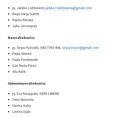
pj. Jarkko Lehtiniemi
jarkko.t.lehtiniemi@gmail.com
Reijo Harju-Säntti
Raimo Rintala
Juha Järvenpää
Naisvaliokunta:
pj. Sirpa Hyövälti, 040-7393 406,
sirpa.muori@gmail.com
Paula Alanen
Tuula Pentinmäki
Sari Rinta-Piirto
Aila Rätti
Valmennusvaliokunta:
pj. Esa Kuoppala, 0400-188099
Timo Nurmela
Henna Autio
Leena Ojala