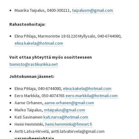
Maarika Taipalus, 0400-300211,
taipalusm@gmail.com
Rahastonhoitaja:
Elina Pihlaja, Marmorintie 18 61220 Myllysalo, 040-6744080,
elina.kakela@hotmail.com
Voit ottaa yhteyttä myös osoitteeseen
toimisto@rastikurikka.net
Johtokunnan jäsenet:
Elina Pihlaja, 040-6744080,
elina.kakela@hotmail.com
Eero Markkila, 050-4074765
eero.markkila@hotmail.com
Aarne Orhanen,
aarne.orhanen@gmail.com
Marko Taipalus,
mtaipalus@gmail.com
Kati Savinainen
kati.narva@hotmail.com
Heini Hemminki,
heini.hemminki@fimnet.fi
Antti Latva-Hirvelä, antti.latvahirvela@gmail.com
varapuheenjohtaja