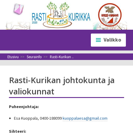
Siirry
sisältöön
Valikko
Etusivu
>>
Seurainfo
>>
Rasti-Kurikan ..
Rasti-Kurikan johtokunta ja
valiokunnat
Puheenjohtaja:
Esa Kuoppala, 0400-188099
kuoppalaesa@gmail.com
Sihteeri: