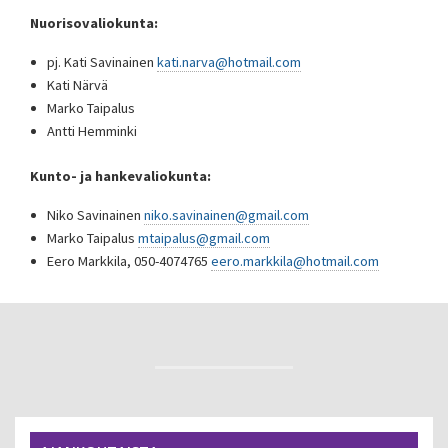
Nuorisovaliokunta:
pj. Kati Savinainen
kati.narva@hotmail.com
Kati Närvä
Marko Taipalus
Antti Hemminki
Kunto- ja hankevaliokunta:
Niko Savinainen
niko.savinainen@gmail.com
Marko Taipalus
mtaipalus@gmail.com
Eero Markkila, 050-4074765
eero.markkila@hotmail.com