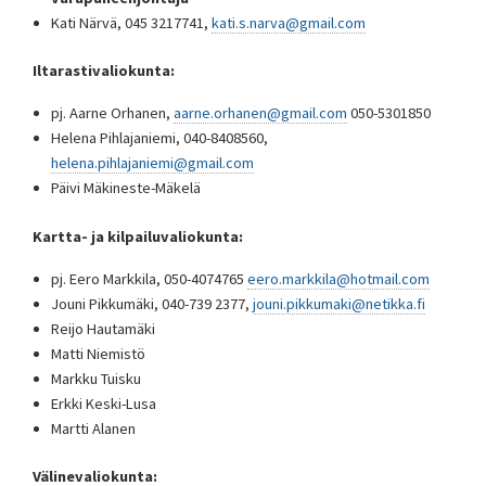
Kati Närvä, 045 3217741,
kati.s.narva@gmail.com
Iltarastivaliokunta:
pj. Aarne Orhanen,
aarne.orhanen@gmail.com
050-5301850
Helena Pihlajaniemi, 040-8408560,
helena.pihlajaniemi@gmail.com
Päivi Mäkineste-Mäkelä
Kartta- ja kilpailuvaliokunta:
pj. Eero Markkila, 050-4074765
eero.markkila@hotmail.com
Jouni Pikkumäki, 040-739 2377,
jouni.pikkumaki@netikka.fi
Reijo Hautamäki
Matti Niemistö
Markku Tuisku
Erkki Keski-Lusa
Martti Alanen
Välinevaliokunta: