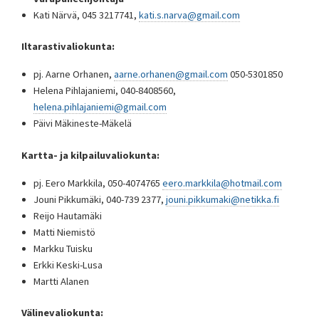
Kati Närvä, 045 3217741,
kati.s.narva@gmail.com
Iltarastivaliokunta:
pj. Aarne Orhanen,
aarne.orhanen@gmail.com
050-5301850
Helena Pihlajaniemi, 040-8408560,
helena.pihlajaniemi@gmail.com
Päivi Mäkineste-Mäkelä
Kartta- ja kilpailuvaliokunta:
pj. Eero Markkila, 050-4074765
eero.markkila@hotmail.com
Jouni Pikkumäki, 040-739 2377,
jouni.pikkumaki@netikka.fi
Reijo Hautamäki
Matti Niemistö
Markku Tuisku
Erkki Keski-Lusa
Martti Alanen
Välinevaliokunta: