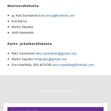
Nuorisovaliokunta:
pj. Kati Savinainen
kati.narva@hotmail.com
Kati Närvä
Marko Taipalus
Antti Hemminki
Kunto- ja hankevaliokunta:
Niko Savinainen
niko.savinainen@gmail.com
Marko Taipalus
mtaipalus@gmail.com
Eero Markkila, 050-4074765
eero.markkila@hotmail.com