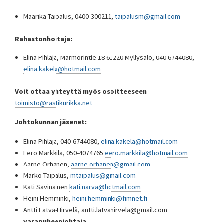
Maarika Taipalus, 0400-300211,
taipalusm@gmail.com
Rahastonhoitaja:
Elina Pihlaja, Marmorintie 18 61220 Myllysalo, 040-6744080,
elina.kakela@hotmail.com
Voit ottaa yhteyttä myös osoitteeseen
toimisto@rastikurikka.net
Johtokunnan jäsenet:
Elina Pihlaja, 040-6744080,
elina.kakela@hotmail.com
Eero Markkila, 050-4074765
eero.markkila@hotmail.com
Aarne Orhanen,
aarne.orhanen@gmail.com
Marko Taipalus,
mtaipalus@gmail.com
Kati Savinainen
kati.narva@hotmail.com
Heini Hemminki,
heini.hemminki@fimnet.fi
Antti Latva-Hirvelä, antti.latvahirvela@gmail.com
varapuheenjohtaja