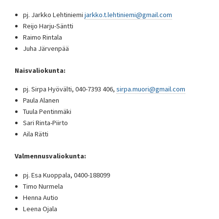
pj. Jarkko Lehtiniemi
jarkko.t.lehtiniemi@gmail.com
Reijo Harju-Säntti
Raimo Rintala
Juha Järvenpää
Naisvaliokunta:
pj. Sirpa Hyövälti, 040-7393 406,
sirpa.muori@gmail.com
Paula Alanen
Tuula Pentinmäki
Sari Rinta-Piirto
Aila Rätti
Valmennusvaliokunta:
pj. Esa Kuoppala, 0400-188099
Timo Nurmela
Henna Autio
Leena Ojala