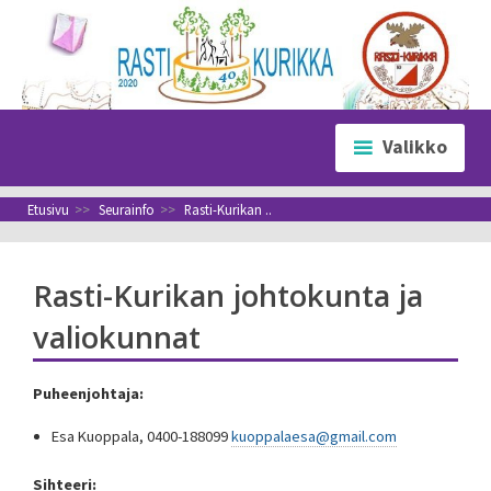
Siirry
sisältöön
Valikko
Etusivu
>>
Seurainfo
>>
Rasti-Kurikan ..
Rasti-Kurikan johtokunta ja
valiokunnat
Puheenjohtaja:
Esa Kuoppala, 0400-188099
kuoppalaesa@gmail.com
Sihteeri: