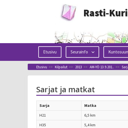
Siirry
Rasti-Kur
sisältöön
Etusivu
Seurainfo
Kuntosuun
Etusivu
>>
Kilpailut
>>
2013
>>
AM-YÖ 13.9.201..
>>
Sarj
Sarjat ja matkat
Sarja
Matka
H21
6,5 km
H35
5,4 km