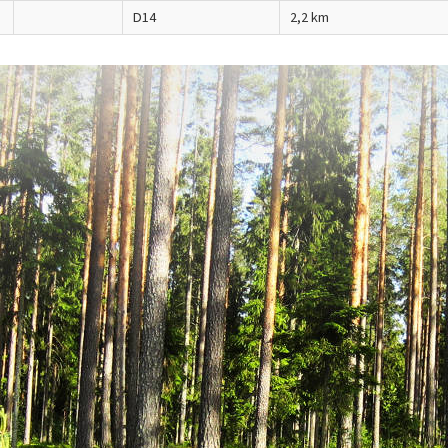
D14
2,2 km