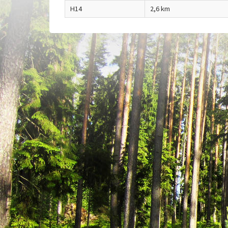
H14
2,6 km