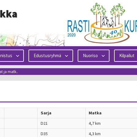
ikka
nistus
Edustusryhmä
Nuoriso
Kilpailut
at ja matk..
Sarja
Matka
D21
4,7 km
D35
4,3 km