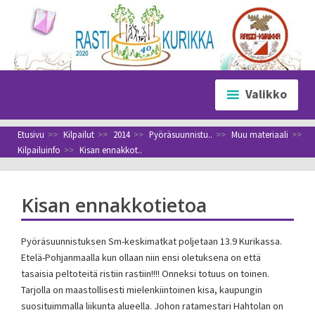
Siirry
sisältöön
Valikko
Etusivu
>>
Kilpailut
>>
2014
>>
Pyöräsuunnistu..
>>
Muu materiaali
>>
Kilpailuinfo
>>
Kisan ennakkot..
Kisan ennakkotietoa
Pyöräsuunnistuksen Sm-keskimatkat poljetaan 13.9 Kurikassa.
Etelä-Pohjanmaalla kun ollaan niin ensi oletuksena on että
tasaisia peltoteitä ristiin rastiin!!!! Onneksi totuus on toinen.
Tarjolla on maastollisesti mielenkiintoinen kisa, kaupungin
suosituimmalla liikunta alueella. Johon ratamestari Hahtolan on