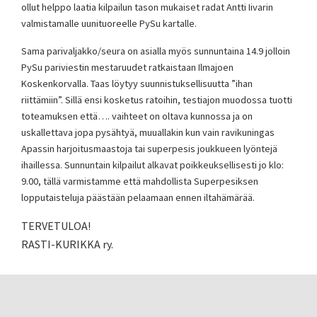
ollut helppo laatia kilpailun tason mukaiset radat Antti Iivarin
valmistamalle uunituoreelle PySu kartalle.
Sama parivaljakko/seura on asialla myös sunnuntaina 14.9 jolloin
PySu pariviestin mestaruudet ratkaistaan Ilmajoen
Koskenkorvalla. Taas löytyy suunnistuksellisuutta ”ihan
riittämiin”. Sillä ensi kosketus ratoihin, testiajon muodossa tuotti
toteamuksen että…. vaihteet on oltava kunnossa ja on
uskallettava jopa pysähtyä, muuallakin kun vain ravikuningas
Apassin harjoitusmaastoja tai superpesis joukkueen lyöntejä
ihaillessa. Sunnuntain kilpailut alkavat poikkeuksellisesti jo klo:
9.00, tällä varmistamme että mahdollista Superpesiksen
lopputaisteluja päästään pelaamaan ennen iltahämärää.
TERVETULOA!
RASTI-KURIKKA ry.