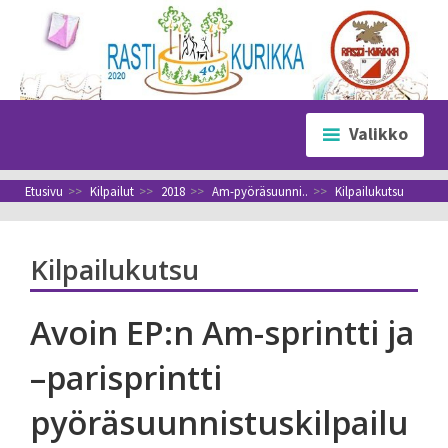
Siirry
sisältöön
Valikko
Etusivu
>>
Kilpailut
>>
2018
>>
Am-pyöräsuunni..
>>
Kilpailukutsu
Kilpailukutsu
Avoin EP:n Am-sprintti ja
–parisprintti
pyöräsuunnistuskilpailu