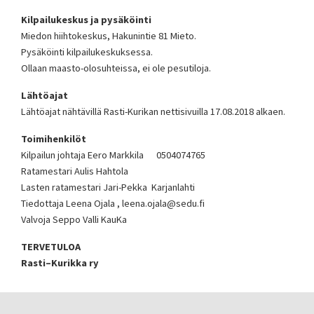
Kilpailukeskus ja pysäköinti
Miedon hiihtokeskus, Hakunintie 81 Mieto.
Pysäköinti kilpailukeskuksessa.
Ollaan maasto-olosuhteissa, ei ole pesutiloja.
Lähtöajat
Lähtöajat nähtävillä Rasti-Kurikan nettisivuilla 17.08.2018 alkaen.
Toimihenkilöt
Kilpailun johtaja Eero Markkila 0504074765
Ratamestari Aulis Hahtola
Lasten ratamestari Jari-Pekka Karjanlahti
Tiedottaja Leena Ojala , leena.ojala@sedu.fi
Valvoja Seppo Valli KauKa
TERVETULOA
Rasti–Kurikka ry