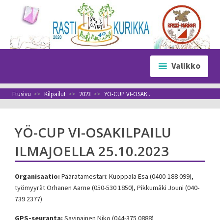
Siirry
sisältöön
Valikko
Etusivu
>>
Kilpailut
>>
2023
>>
YÖ-CUP VI-OSAK..
YÖ-CUP VI-OSAKILPAILU
ILMAJOELLA 25.10.2023
Organisaatio:
Pääratamestari: Kuoppala Esa (0400-188 099),
työmyyrät Orhanen Aarne (050-530 1850), Pikkumäki Jouni (040-
739 2377)
GPS-seuranta:
Savinainen Niko (044-375 0888)