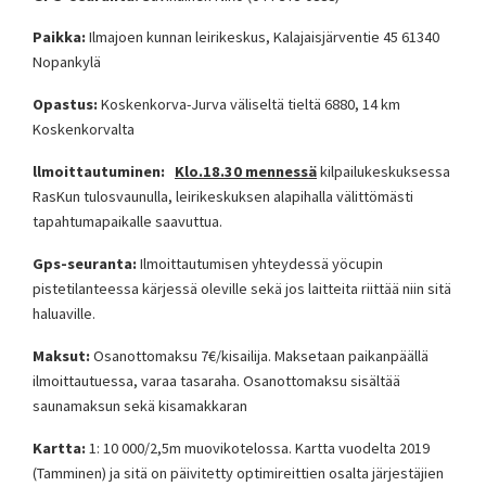
Paikka:
Ilmajoen kunnan leirikeskus, Kalajaisjärventie 45 61340
Nopankylä
Opastus:
Koskenkorva-Jurva väliseltä tieltä 6880, 14 km
Koskenkorvalta
llmoittautuminen:
Klo.18.30 mennessä
kilpailukeskuksessa
RasKun tulosvaunulla, leirikeskuksen alapihalla välittömästi
tapahtumapaikalle saavuttua.
Gps-seuranta:
Ilmoittautumisen yhteydessä yöcupin
pistetilanteessa kärjessä oleville sekä jos laitteita riittää niin sitä
haluaville.
Maksut:
Osanottomaksu 7€/kisailija. Maksetaan paikanpäällä
ilmoittautuessa, varaa tasaraha. Osanottomaksu sisältää
saunamaksun sekä kisamakkaran
Kartta:
1: 10 000/2,5m muovikotelossa. Kartta vuodelta 2019
(Tamminen) ja sitä on päivitetty optimireittien osalta järjestäjien