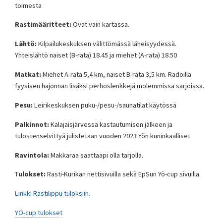
toimesta
Rastimääritteet:
Ovat vain kartassa.
Lähtö:
Kilpailukeskuksen välittömässä läheisyydessä.
Yhteislähtö naiset (B-rata) 18.45 ja miehet (A-rata) 18.50
Matkat:
Miehet A-rata 5,4 km, naiset B-rata 3,5 km. Radoilla
fyysisen hajonnan lisäksi perhoslenkkejä molemmissa sarjoissa.
Pesu:
Leirikeskuksen puku-/pesu-/saunatilat käytössä
Palkinnot:
Kalajaisjärvessä kastautumisen jälkeen ja
tulostenselvittyä julistetaan vuoden 2023 Yön kuninkaalliset
Ravintola:
Makkaraa saattaapi olla tarjolla.
T
ulokset:
Rasti-Kurikan nettisivuilla sekä EpSun Yö-cup sivuilla.
Linkki Rastilippu tuloksiin
.
YÖ-cup tulokset