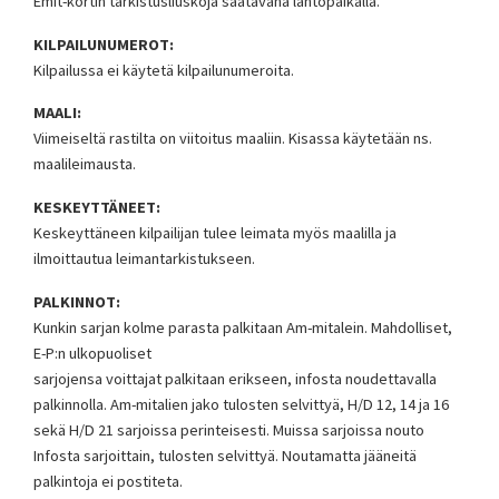
Emit-kortin tarkistusliuskoja saatavana lähtöpaikalla.
KILPAILUNUMEROT:
Kilpailussa ei käytetä kilpailunumeroita.
MAALI:
Viimeiseltä rastilta on viitoitus maaliin. Kisassa käytetään ns.
maalileimausta.
KESKEYTTÄNEET:
Keskeyttäneen kilpailijan tulee leimata myös maalilla ja
ilmoittautua leimantarkistukseen.
PALKINNOT:
Kunkin sarjan kolme parasta palkitaan Am-mitalein. Mahdolliset,
E-P:n ulkopuoliset
sarjojensa voittajat palkitaan erikseen, infosta noudettavalla
palkinnolla. Am-mitalien jako tulosten selvittyä, H/D 12, 14 ja 16
sekä H/D 21 sarjoissa perinteisesti. Muissa sarjoissa nouto
Infosta sarjoittain, tulosten selvittyä. Noutamatta jääneitä
palkintoja ei postiteta.