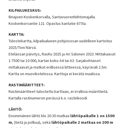
KILPAILUKESKUS:
Ilmajoen Koskenkorvalla, Santavuorenhiihtomajalla.
Koskenkorvantie 121. Opastus kantatie 67:lta.
KARTTA:
Tulostekartta, kilpailualueen pohjoisosan uudelleen kartoitus
2025/Toni Närvä.
Eteläosan päivitys, RasKu 2025 ja Ari Salonen 2023. Mittakaavat
1:7500 tai 10 000, kartan koko A4 tai A3. Sarjakohtaiset
mittakaavat ja matkat erillisessä liitteessä, käyräväli 2.5m.
Kartta on muovikotelossa. Karttoja ei kerätä maalissa.
RASTIMÄÄRITTEET:
Rastimääritteet tulostettu karttaan, ei irrallisia määritteitä.
Kartalla rastinumeron perässä k.o. rastinkoodi
LÄHTÖ:
Ensimmäinen lähtö klo 20.30 matkaa
lähtöpaikalle 1 on 1500
m
, (tietä ja polkua), sekä
lähtöpaikalle 2 matkaa on 200 m