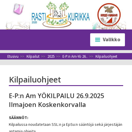
Siirry
sisältöön
Valikko
Etusivu
>>
Kilpailut
>>
2025
>>
E-P:n Am-Yö 26..
>>
Kilpailuohjeet
Kilpailuohjeet
E-P:n Am YÖKILPAILU 26.9.2025
Ilmajoen Koskenkorvalla
SÄÄNNÖT:
Kilpailussa noudatetaan SSL:n ja EpSu:n sääntöjä sekä järjestäjän
antamia ohjeita.