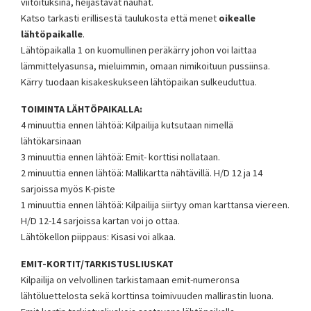
viitoituksina, heijastavat nauhat.
Katso tarkasti erillisestä taulukosta että menet
oikealle
lähtöpaikalle
.
Lähtöpaikalla 1 on kuomullinen peräkärry johon voi laittaa
lämmittelyasunsa, mieluimmin, omaan nimikoituun pussiinsa.
Kärry tuodaan kisakeskukseen lähtöpaikan sulkeuduttua.
TOIMINTA LÄHTÖPAIKALLA:
4 minuuttia ennen lähtöä: Kilpailija kutsutaan nimellä
lähtökarsinaan
3 minuuttia ennen lähtöä: Emit- korttisi nollataan.
2 minuuttia ennen lähtöä: Mallikartta nähtävillä. H/D 12 ja 14
sarjoissa myös K-piste
1 minuuttia ennen lähtöä: Kilpailija siirtyy oman karttansa viereen.
H/D 12-14 sarjoissa kartan voi jo ottaa.
Lähtökellon piippaus: Kisasi voi alkaa.
EMIT-KORTIT/TARKISTUSLIUSKAT
Kilpailija on velvollinen tarkistamaan emit-numeronsa
lähtöluettelosta sekä korttinsa toimivuuden mallirastin luona.