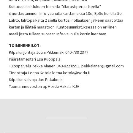
Kuntosuunnistuksen toiminta ”iltarastiperiaatteella”
ilmoittautuminen Info-vaunulla karttamaksu 10e, EpSu kortilla 5e.
Lähtö, lähtöpaikalta 2 siellä korttisi nollauksen jälkeen saat ottaa
kartan ja lähteä maastoon. Kuntosuunnistuksessa on erillinen
maali josta tullaan suoraan Info-vaunulle kortin luentaan.
TOIMIHENKILÖT:
Kilpailunjohtaja Jouni Pikkumäki 040-739 2377
Pääratamestari Esa Kuoppala
Tulospalvelu Pekka Alanen 040-822 0591, pekkalanen@gmail.com
Tiedottaja Leena Ketola leena.ketola@sedu.fi
Kilpailun valvoja Jari Pitkäkoski
Tuomarineuvoston pj. Heikki Hakala KJV