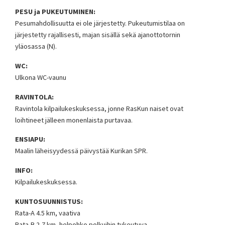
PESU ja PUKEUTUMINEN:
Pesumahdollisuutta ei ole järjestetty. Pukeutumistilaa on
järjestetty rajallisesti, majan sisällä sekä ajanottotornin
yläosassa (N).
WC:
Ulkona WC-vaunu
RAVINTOLA:
Ravintola kilpailukeskuksessa, jonne RasKun naiset ovat
loihtineet jälleen monenlaista purtavaa.
ENSIAPU:
Maalin läheisyydessä päivystää Kurikan SPR.
INFO:
Kilpailukeskuksessa.
KUNTOSUUNNISTUS:
Rata-A 4.5 km, vaativa
Rata-B 2,7 km, helpohko polkuihin tukeutuva