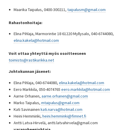
Maarika Taipalus, 0400-300211,
taipalusm@gmail.com
Rahastonhoitaja:
Elina Pihlaja, Marmorintie 18 61220 Myllysalo, 040-6744080,
elina.kakela@hotmail.com
Voit ottaa yhteyttä myös osoitteeseen
toimisto@rastikurikka.net
Johtokunnan jäsenet:
Elina Pihlaja, 040-6744080,
elina.kakela@hotmail.com
Eero Markkila, 050-4074765
eero.markkila@hotmail.com
Aarne Orhanen,
aarne.orhanen@gmail.com
Marko Taipalus,
mtaipalus@gmail.com
Kati Savinainen
kati.narva@hotmail.com
Heini Hemminki,
heini.hemminki@fimnet.fi
Antti Latva-Hirvelä, antti.latvahirvela@gmail.com
varapuheenjohtaja