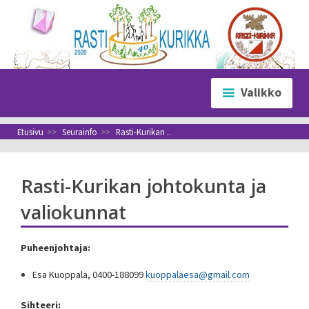
Siirry
sisältöön
Valikko
Etusivu
>>
Seurainfo
>>
Rasti-Kurikan ..
Rasti-Kurikan johtokunta ja
valiokunnat
Puheenjohtaja:
Esa Kuoppala, 0400-188099
kuoppalaesa@gmail.com
Sihteeri: