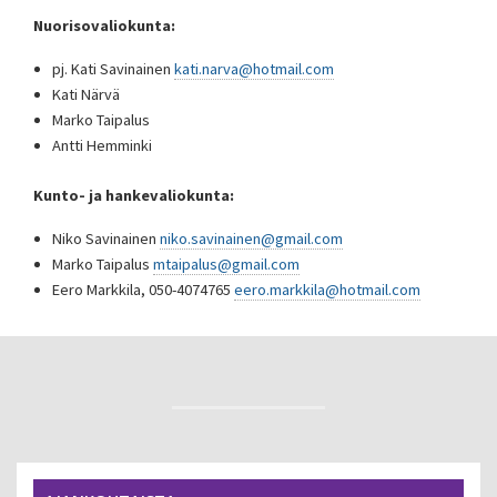
Nuorisovaliokunta:
pj. Kati Savinainen
kati.narva@hotmail.com
Kati Närvä
Marko Taipalus
Antti Hemminki
Kunto- ja hankevaliokunta:
Niko Savinainen
niko.savinainen@gmail.com
Marko Taipalus
mtaipalus@gmail.com
Eero Markkila, 050-4074765
eero.markkila@hotmail.com