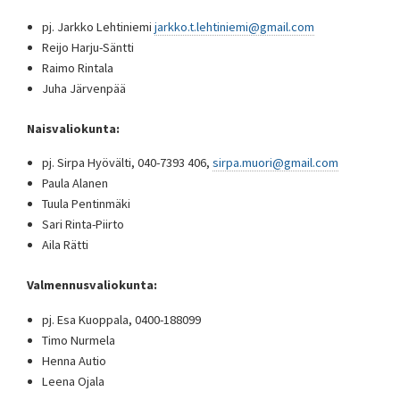
pj. Jarkko Lehtiniemi
jarkko.t.lehtiniemi@gmail.com
Reijo Harju-Säntti
Raimo Rintala
Juha Järvenpää
Naisvaliokunta:
pj. Sirpa Hyövälti, 040-7393 406,
sirpa.muori@gmail.com
Paula Alanen
Tuula Pentinmäki
Sari Rinta-Piirto
Aila Rätti
Valmennusvaliokunta:
pj. Esa Kuoppala, 0400-188099
Timo Nurmela
Henna Autio
Leena Ojala