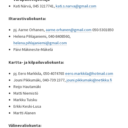
Kati Närvä, 045 3217741,
kati.s.narva@gmail.com
Iltarastivaliokunta:
pj. Aarne Orhanen,
aarne.orhanen@gmail.com
050-5301850
Helena Pihlajaniemi, 040-8408560,
helena.pihlajaniemi@gmail.com
Päivi Mäkineste-Mäkelä
Kartta- ja kilpailuvaliokunta:
pj. Eero Markkila, 050-4074765
eero.markkila@hotmail.com
Jouni Pikkumäki, 040-739 2377,
jouni.pikkumaki@netikka.fi
Reijo Hautamäki
Matti Niemistö
Markku Tuisku
Erkki Keski-Lusa
Martti Alanen
Välinevaliokunta: