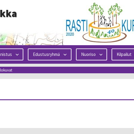
ikka
nistus
Edustusryhmä
Nuoriso
Kilpailut
lokuvat