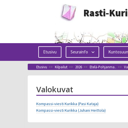
Siirry
Rasti-Kur
sisältöön
Etusivu
Seurainfo
Kuntosuun
Etusivu
>>
Kilpailut
>>
2026
>>
Etelä-Pohjanma..
>>
Va
Valokuvat
Kompassi-viesti Kurikka (Pasi Kataja)
Kompassi-viesti Kurikka (Juhani Heittola)