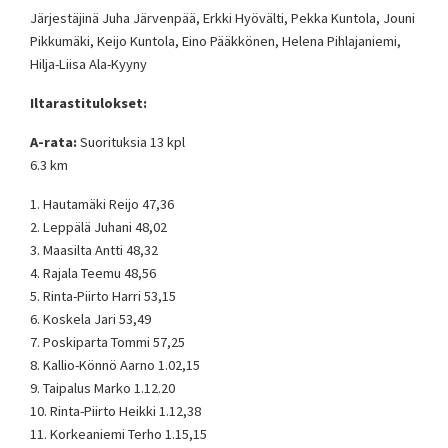
Järjestäjinä Juha Järvenpää, Erkki Hyövälti, Pekka Kuntola, Jouni
Pikkumäki, Keijo Kuntola, Eino Pääkkönen, Helena Pihlajaniemi,
Hilja-Liisa Ala-Kyyny
Iltarastitulokset:
A-rata:
Suorituksia 13 kpl
6.3 km
1. Hautamäki Reijo 47,36
2. Leppälä Juhani 48,02
3. Maasilta Antti 48,32
4. Rajala Teemu 48,56
5. Rinta-Piirto Harri 53,15
6. Koskela Jari 53,49
7. Poskiparta Tommi 57,25
8. Kallio-Könnö Aarno 1.02,15
9. Taipalus Marko 1.12.20
10. Rinta-Piirto Heikki 1.12,38
11. Korkeaniemi Terho 1.15,15