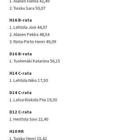
1. Alanen Hanna 42,49
2. Tuisku Sara 50,07
H16 B-rata
1. Lehtola Joni 44,07
2. Alanen Pekka 48,54
3. Rinta-Piirto Henri 49,09
D16 B-rata
1. Tuohimäki Katariina 56,15
H14 C-rata
1. Lehtola Niko 17,50
D14 C-rata
1. Latva-Kiskola Piia 19,30
D12 C-rata
1. Heittola Suvi 22,40
H10 RR
1. Tuisku Henri 15,42