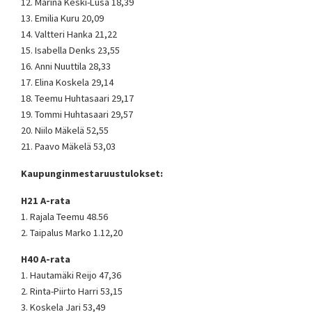
12. Marina Keski-Lusa 18,39
13. Emilia Kuru 20,09
14. Valtteri Hanka 21,22
15. Isabella Denks 23,55
16. Anni Nuuttila 28,33
17. Elina Koskela 29,14
18. Teemu Huhtasaari 29,17
19. Tommi Huhtasaari 29,57
20. Niilo Mäkelä 52,55
21. Paavo Mäkelä 53,03
Kaupunginmestaruustulokset:
H21 A-rata
1. Rajala Teemu 48.56
2. Taipalus Marko 1.12,20
H40 A-rata
1. Hautamäki Reijo 47,36
2. Rinta-Piirto Harri 53,15
3. Koskela Jari 53,49