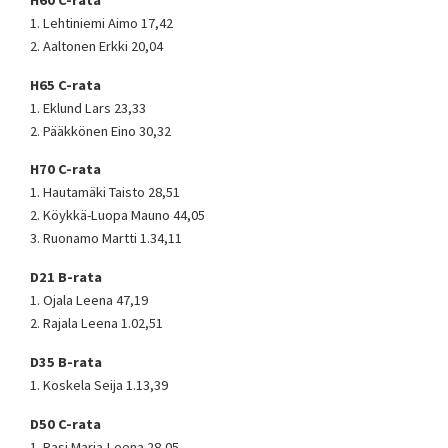
1. Lehtiniemi Aimo 17,42
2. Aaltonen Erkki 20,04
H65 C-rata
1. Eklund Lars 23,33
2. Pääkkönen Eino 30,32
H70 C-rata
1. Hautamäki Taisto 28,51
2. Köykkä-Luopa Mauno 44,05
3. Ruonamo Martti 1.34,11
D21 B-rata
1. Ojala Leena 47,19
2. Rajala Leena 1.02,51
D35 B-rata
1. Koskela Seija 1.13,39
D50 C-rata
1. Rasi Marja-Leena 28,05