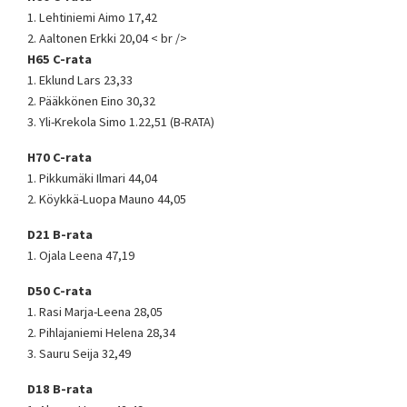
1. Lehtiniemi Aimo 17,42
2. Aaltonen Erkki 20,04 < br />
H65 C-rata
1. Eklund Lars 23,33
2. Pääkkönen Eino 30,32
3. Yli-Krekola Simo 1.22,51 (B-RATA)
H70 C-rata
1. Pikkumäki Ilmari 44,04
2. Köykkä-Luopa Mauno 44,05
D21 B-rata
1. Ojala Leena 47,19
D50 C-rata
1. Rasi Marja-Leena 28,05
2. Pihlajaniemi Helena 28,34
3. Sauru Seija 32,49
D18 B-rata