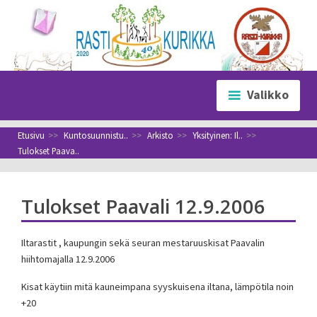
Siirry
sisältöön
Valikko
Etusivu
>>
Kuntosuunnistu..
>>
Arkisto
>>
Yksityinen: Il..
>>
Tulokset Paava..
Tulokset Paavali 12.9.2006
Iltarastit , kaupungin sekä seuran mestaruuskisat Paavalin
hiihtomajalla 12.9.2006
Kisat käytiin mitä kauneimpana syyskuisena iltana, lämpötila noin
+20