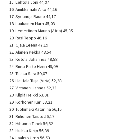
15. Lehtola Joni 44,07
16. Ainikkamäki Arto 44,16
17. Sydänoja Rauno 44,17
18. Luukainen Harri 45,03
19. Lemettinen Mauno (Atria) 45,35
20. Rasi Teppo 46,16
21. Ojala Leena 47,19
22. Alanen Pekka 48,54
23. Ketola Johannes 48,58
24. Rinta-Piirto Henri 49,09
25. Tuisku Sara 50,07
26. Hautala Tuija (Atria) 52,28
27. Virtanen Hannes 52,33
28. Kilpiä Heikki 53,01
29. Korhonen Kari 53,21
30. Tuohimäki Katariina 56,15
31. Riihonen Taisto 56,17
32. Hiltunen Taneli 56,32
33. Huikku Keijo 56,39
34. Laakso Urpo 56,53