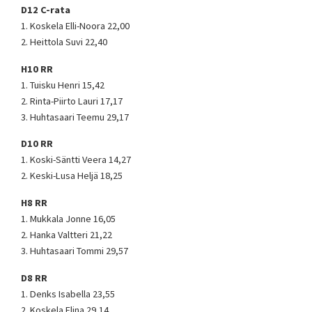
D12 C-rata
1. Koskela Elli-Noora 22,00
2. Heittola Suvi 22,40
H10 RR
1. Tuisku Henri 15,42
2. Rinta-Piirto Lauri 17,17
3. Huhtasaari Teemu 29,17
D10 RR
1. Koski-Säntti Veera 14,27
2. Keski-Lusa Heljä 18,25
H8 RR
1. Mukkala Jonne 16,05
2. Hanka Valtteri 21,22
3. Huhtasaari Tommi 29,57
D8 RR
1. Denks Isabella 23,55
2. Koskela Elina 29,14