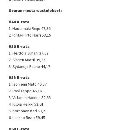
Seuran mestaruustulokset:
H40 A-rata
1. Hautamäki Reijo 47,36
2. Rinta-Piirto Harri 53,15
H50 B-rata
1. Heittola Juhani 37,57
2. Alanen Martti 39,23
3. Sydänoja Rauno 44,17
H55 B-rata
1. Isoniemi Matti 40,57
2. Rasi Teppo 46,16
3. Virtanen Hannes 52,33
4. Kilpiä Heikki 53,01
5. Korhonen Kari 53,21
6. Laakso Risto 59,45
H60 C-rata