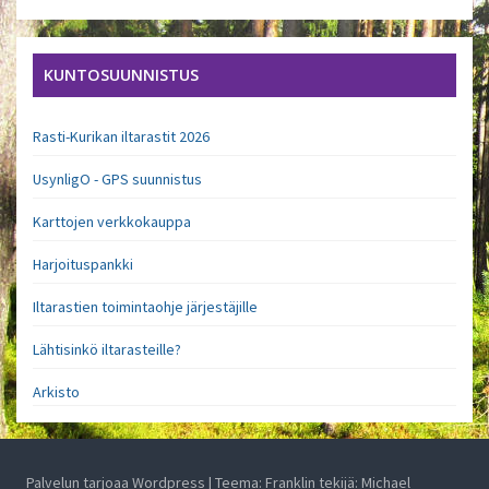
KUNTOSUUNNISTUS
Rasti-Kurikan iltarastit 2026
UsynligO - GPS suunnistus
Karttojen verkkokauppa
Harjoituspankki
Iltarastien toimintaohje järjestäjille
Lähtisinkö iltarasteille?
Arkisto
Palvelun tarjoaa Wordpress
| Teema: Franklin tekijä:
Michael