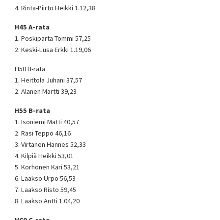
4. Rinta-Piirto Heikki 1.12,38
H45 A-rata
1. Poskiparta Tommi 57,25
2. Keski-Lusa Erkki 1.19,06
H50 B-rata
1. Heittola Juhani 37,57
2. Alanen Martti 39,23
H55 B-rata
1. Isoniemi Matti 40,57
2. Rasi Teppo 46,16
3. Virtanen Hannes 52,33
4. Kilpiä Heikki 53,01
5. Korhonen Kari 53,21
6. Laakso Urpo 56,53
7. Laakso Risto 59,45
8. Laakso Antti 1.04,20
H60 C-rata