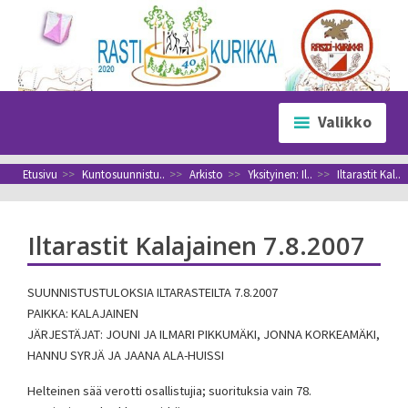
Siirry
sisältöön
Valikko
Etusivu
>>
Kuntosuunnistu..
>>
Arkisto
>>
Yksityinen: Il..
>>
Iltarastit Kal..
Iltarastit Kalajainen 7.8.2007
SUUNNISTUSTULOKSIA ILTARASTEILTA 7.8.2007
PAIKKA: KALAJAINEN
JÄRJESTÄJAT: JOUNI JA ILMARI PIKKUMÄKI, JONNA KORKEAMÄKI,
HANNU SYRJÄ JA JAANA ALA-HUISSI
Helteinen sää verotti osallistujia; suorituksia vain 78.