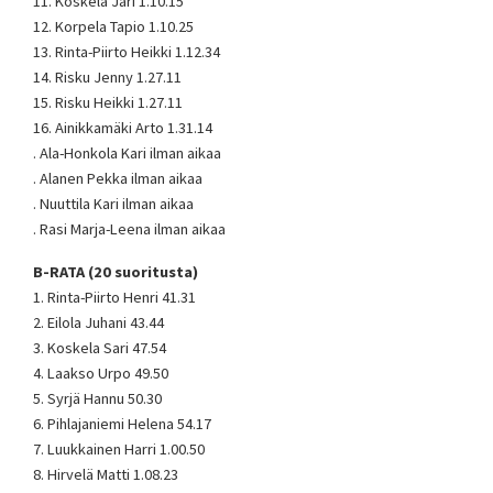
11. Koskela Jari 1.10.15
12. Korpela Tapio 1.10.25
13. Rinta-Piirto Heikki 1.12.34
14. Risku Jenny 1.27.11
15. Risku Heikki 1.27.11
16. Ainikkamäki Arto 1.31.14
. Ala-Honkola Kari ilman aikaa
. Alanen Pekka ilman aikaa
. Nuuttila Kari ilman aikaa
. Rasi Marja-Leena ilman aikaa
B-RATA (20 suoritusta)
1. Rinta-Piirto Henri 41.31
2. Eilola Juhani 43.44
3. Koskela Sari 47.54
4. Laakso Urpo 49.50
5. Syrjä Hannu 50.30
6. Pihlajaniemi Helena 54.17
7. Luukkainen Harri 1.00.50
8. Hirvelä Matti 1.08.23