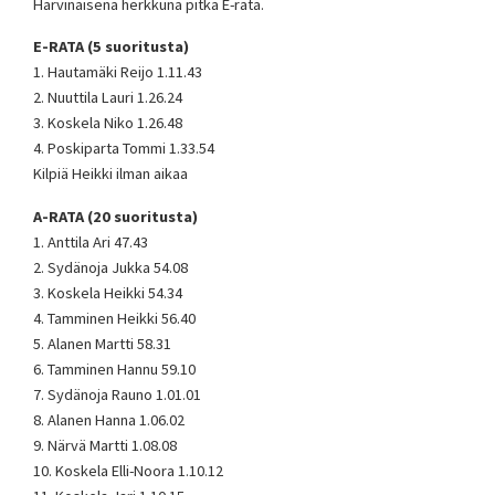
Harvinaisena herkkuna pitkä E-rata.
E-RATA (5 suoritusta)
1. Hautamäki Reijo 1.11.43
2. Nuuttila Lauri 1.26.24
3. Koskela Niko 1.26.48
4. Poskiparta Tommi 1.33.54
Kilpiä Heikki ilman aikaa
A-RATA (20 suoritusta)
1. Anttila Ari 47.43
2. Sydänoja Jukka 54.08
3. Koskela Heikki 54.34
4. Tamminen Heikki 56.40
5. Alanen Martti 58.31
6. Tamminen Hannu 59.10
7. Sydänoja Rauno 1.01.01
8. Alanen Hanna 1.06.02
9. Närvä Martti 1.08.08
10. Koskela Elli-Noora 1.10.12