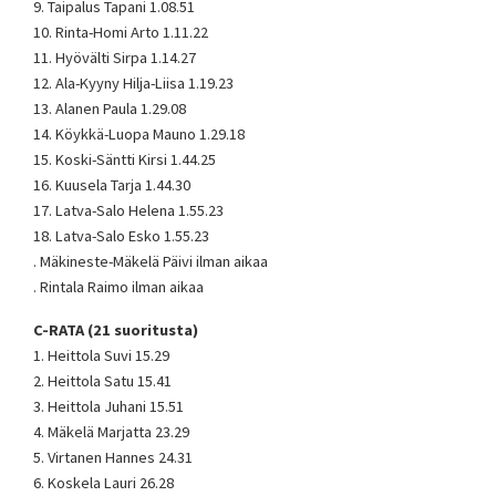
9. Taipalus Tapani 1.08.51
10. Rinta-Homi Arto 1.11.22
11. Hyövälti Sirpa 1.14.27
12. Ala-Kyyny Hilja-Liisa 1.19.23
13. Alanen Paula 1.29.08
14. Köykkä-Luopa Mauno 1.29.18
15. Koski-Säntti Kirsi 1.44.25
16. Kuusela Tarja 1.44.30
17. Latva-Salo Helena 1.55.23
18. Latva-Salo Esko 1.55.23
. Mäkineste-Mäkelä Päivi ilman aikaa
. Rintala Raimo ilman aikaa
C-RATA (21 suoritusta)
1. Heittola Suvi 15.29
2. Heittola Satu 15.41
3. Heittola Juhani 15.51
4. Mäkelä Marjatta 23.29
5. Virtanen Hannes 24.31
6. Koskela Lauri 26.28