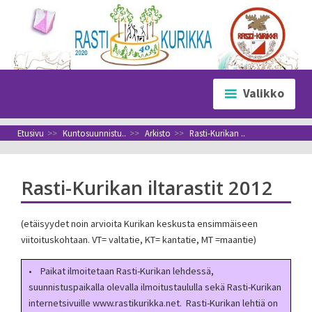
Siirry
sisältöön
Valikko
Etusivu
>>
Kuntosuunnistu..
>>
Arkisto
>>
Rasti-Kurikan ..
Rasti-Kurikan iltarastit 2012
(etäisyydet noin arvioita Kurikan keskusta ensimmäiseen
viitoituskohtaan. VT= valtatie, KT= kantatie, MT =maantie)
• Paikat ilmoitetaan Rasti-Kurikan lehdessä,
suunnistuspaikalla olevalla ilmoitustaululla sekä Rasti-Kurikan
internetsivuille www.rastikurikka.net. Rasti-Kurikan lehtiä on