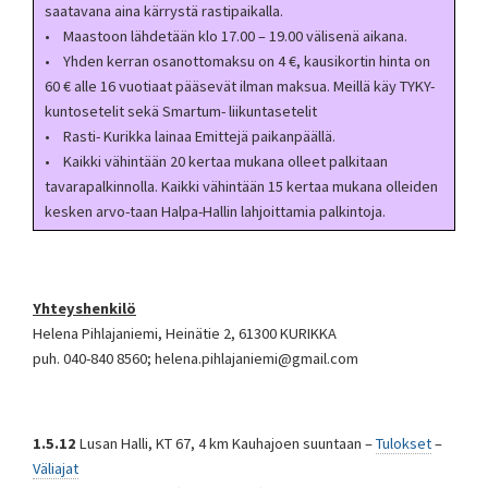
saatavana aina kärrystä rastipaikalla.
• Maastoon lähdetään klo 17.00 – 19.00 välisenä aikana.
• Yhden kerran osanottomaksu on 4 €, kausikortin hinta on
60 € alle 16 vuotiaat pääsevät ilman maksua. Meillä käy TYKY-
kuntosetelit sekä Smartum- liikuntasetelit
• Rasti- Kurikka lainaa Emittejä paikanpäällä.
• Kaikki vähintään 20 kertaa mukana olleet palkitaan
tavarapalkinnolla. Kaikki vähintään 15 kertaa mukana olleiden
kesken arvo-taan Halpa-Hallin lahjoittamia palkintoja.
Yhteyshenkilö
Helena Pihlajaniemi, Heinätie 2, 61300 KURIKKA
puh. 040-840 8560; helena.pihlajaniemi@gmail.com
1.5.12
Lusan Halli, KT 67, 4 km Kauhajoen suuntaan –
Tulokset
–
Väliajat