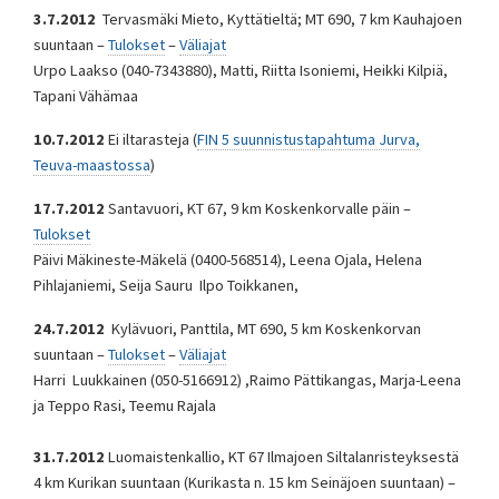
3.7.2012
Tervasmäki Mieto, Kyttätieltä; MT 690, 7 km Kauhajoen
suuntaan –
Tulokset
–
Väliajat
Urpo Laakso (040-7343880), Matti, Riitta Isoniemi, Heikki Kilpiä,
Tapani Vähämaa
10.7.2012
Ei iltarasteja (
FIN 5 suunnistustapahtuma Jurva,
Teuva-maastossa
)
17.7.2012
Santavuori, KT 67, 9 km Koskenkorvalle päin –
Tulokset
Päivi Mäkineste-Mäkelä (0400-568514), Leena Ojala, Helena
Pihlajaniemi, Seija Sauru Ilpo Toikkanen,
24.7.2012
Kylävuori, Panttila, MT 690, 5 km Koskenkorvan
suuntaan –
Tulokset
–
Väliajat
Harri Luukkainen (050-5166912) ,Raimo Pättikangas, Marja-Leena
ja Teppo Rasi, Teemu Rajala
31.7.2012
Luomaistenkallio, KT 67 Ilmajoen Siltalanristeyksestä
4 km Kurikan suuntaan (Kurikasta n. 15 km Seinäjoen suuntaan) –