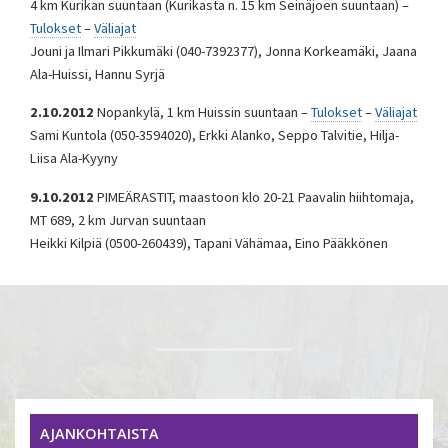
4 km Kurikan suuntaan (Kurikasta n. 15 km Seinäjoen suuntaan) –
Tulokset
–
Väliajat
Jouni ja Ilmari Pikkumäki (040-7392377), Jonna Korkeamäki, Jaana
Ala-Huissi, Hannu Syrjä
2.10.2012
Nopankylä, 1 km Huissin suuntaan –
Tulokset
–
Väliajat
Sami Kuntola (050-3594020), Erkki Alanko, Seppo Talvitie, Hilja-
Liisa Ala-Kyyny
9.10.2012
PIMEÄRASTIT, maastoon klo 20-21 Paavalin hiihtomaja,
MT 689, 2 km Jurvan suuntaan
Heikki Kilpiä (0500-260439), Tapani Vähämaa, Eino Pääkkönen
AJANKOHTAISTA