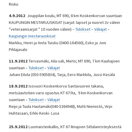
Risku
4.9.2012
Jouppilan koulu, MT 690, 8 km Koskenkorvan suuntaan
KAUPUNGIN MESTARUUSKISAT (sarjat: lapset ja nuoret 2v välein
”veteraanisarjat ” 10 vuoden välein) –
Tulokset
–
Väliajat
–
Kaupungin mestaruuskisat
Markku, Henri ja Anita Tuisku (0400-164560), Esko ja Joni
Pihlajasalo
11.9.2012
Tervasmäki, Aila-sali, Mieto; MT 690, 7 km Kauhajoen
suuntaan –
Tulokset
–
Väliajat
Juhani Eilola (050-5905834), Tarja, Eero Markkila, Jussi Kesälä
18.9.2012
Isovuori Koskenkorva Santavuoren takana,
metsäautotien varsi opastus KT 67:lta, 9 km Koskenkorvan
suuntaan –
Tulokset
–
Väliajat
Reijo ja Tuula Hautamäki(040-5384948), Matti Niemistö, Virpi
Huhtasaari, Erkki Keski- Lusa
25.9.2012
Luomaistenkallio, KT 67 Ilmajoen Siltalanristeyksestä