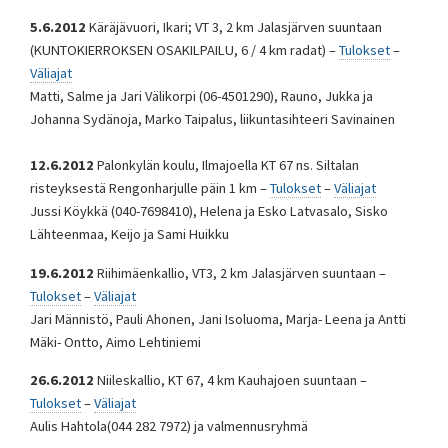
5.6.2012
Käräjävuori, Ikari; VT 3, 2 km Jalasjärven suuntaan
(KUNTOKIERROKSEN OSAKILPAILU, 6 / 4 km radat) –
Tulokset
–
Väliajat
Matti, Salme ja Jari Välikorpi (06-4501290), Rauno, Jukka ja
Johanna Sydänoja, Marko Taipalus, liikuntasihteeri Savinainen
12.6.2012
Palonkylän koulu, Ilmajoella KT 67 ns. Siltalan
risteyksestä Rengonharjulle päin 1 km –
Tulokset
–
Väliajat
Jussi Köykkä (040-7698410), Helena ja Esko Latvasalo, Sisko
Lähteenmaa, Keijo ja Sami Huikku
19.6.2012
Riihimäenkallio, VT3, 2 km Jalasjärven suuntaan –
Tulokset
–
Väliajat
Jari Männistö, Pauli Ahonen, Jani Isoluoma, Marja- Leena ja Antti
Mäki- Ontto, Aimo Lehtiniemi
26.6.2012
Niileskallio, KT 67, 4 km Kauhajoen suuntaan –
Tulokset
–
Väliajat
Aulis Hahtola(044 282 7972) ja valmennusryhmä