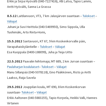
Erkki ja Sirpa Hyövälti (040-7227416), Alli Latva, Tapio Lammi,
Antti Hyövälti, Sanna La Grassa
8.5.12
Laitilanvuori, VT3, 7 km Jalasjärven suuntaan –
Tulokset
–
Väliajat
Juhani ja Suvi Heittola (040-5469950), Simo Sippola, Ulla
Tuohimäki, Arto Rinta-Homi,
15.5.2012
Santavuori, KT 67, 9 km Koskenkorvalle päin,
Varapahaiskyläntielle –
Tulokset
–
Väliajat
Esa Kuoppala (0400-188099), Juha ja Teija Uitto
22.5.2012
Paavalin hiihtomaja; MT 689, 2 km Jurvan suuntaan –
Paulaharjun koululaiset
–
Tulokset
–
Väliajat
Manu Sillanpää (040-5078118), Eino Pääkkönen, Risto ja Antti
Laakso, Raija Savela
29.5.2012
Jouppilan koulu, MT 690, 8 km Koskenkorvan
suuntaan-
Tulokset
–
Väliajat
Erkki Aaltonen (040-5883255), Tapio Korpela, Heikki Valli, Hannes
Virtanen