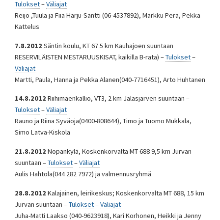
Tulokset
–
Väliajat
Reijo ,Tuula ja Fiia Harju-Säntti (06-4537892), Markku Perä, Pekka
Kattelus
7.8.2012
Säntin koulu, KT 67 5 km Kauhajoen suuntaan
RESERVILÄISTEN MESTARUUSKISAT, kaikilla B-rata) –
Tulokset
–
Väliajat
Martti, Paula, Hanna ja Pekka Alanen(040-7716451), Arto Huhtanen
14.8.2012
Riihimäenkallio, VT3, 2 km Jalasjärven suuntaan –
Tulokset
–
Väliajat
Rauno ja Riina Syväoja(0400-808644), Timo ja Tuomo Mukkala,
Simo Latva-Kiskola
21.8.2012
Nopankylä, Koskenkorvalta MT 688 9,5 km Jurvan
suuntaan –
Tulokset
–
Väliajat
Aulis Hahtola(044 282 7972) ja valmennusryhmä
28.8.2012
Kalajainen, leirikeskus; Koskenkorvalta MT 688, 15 km
Jurvan suuntaan –
Tulokset
–
Väliajat
Juha-Matti Laakso (040-9623918), Kari Korhonen, Heikki ja Jenny