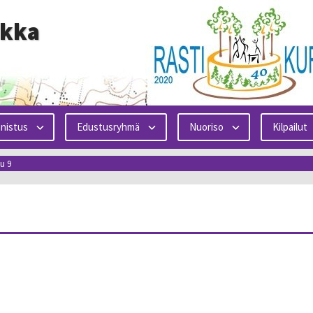
ikka
nistus
Edustusryhmä
Nuoriso
Kilpailut
u 9