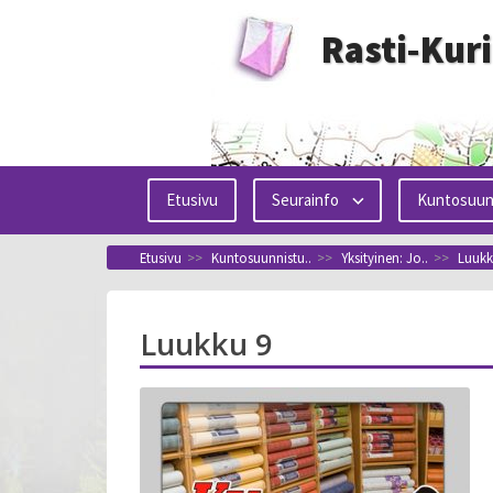
Siirry
Rasti-Kur
sisältöön
Etusivu
Seurainfo
Kuntosuun
Etusivu
>>
Kuntosuunnistu..
>>
Yksityinen: Jo..
>>
Luukk
Luukku 9