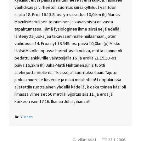
vauhdikas ja virheetön suoritus siirsi kylkiluut vaihtoon
sijalla 18. Eroa 16.13.8.-os. yö-sarastus 10,0 km (h) Marius
MazulisMariuksen toipuminen jalkavaivoista on vasta
tapahtumassa. Tämä fysiologinen ihme siirsi neljä edellä
lähtenyttä juoksijaa takavasemmalle huilaamaan, joten
vaihdossa 14. Eroa nyt 18.549.-os. päivä 10,0km (p) Mikko
HölsöMikolle lopussa harmittava koukku, mutta tilanne oli
pedattu ankkurille vaihtosijalla 16. ja erolla 21.19.10.-os.
päivä 16,2km (h) Juha-Matti HuhtanenJuhis tuotti
allekirjoittaneelle ns. "kicksejä" suorituksellaan. Tajuton
juoksu nuorelle kaverille ja mikä maaliintulo! Loppukirissä
alistettiin ruottalainen yhdellä kädellä, k oska toinen käsi oli
ilmassa viimeiset 50 metriä! Sijoitus siis 11. ja eroa jäi
kärkeen vain 17.16. Ihanaa Juhis, ihanaa!!!
Yleinen
ylläpitäjä1
23.1.2006