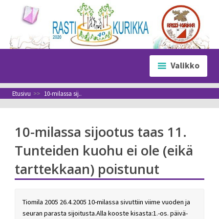
Siirry
sisältöön
Valikko
Etusivu
>>
10-milassa sij..
10-milassa sijootus taas 11.
Tunteiden kuohu ei ole (eikä
tarttekkaan) poistunut
Tiomila 2005 26.4.2005 10-milassa sivuttiin viime vuoden ja
seuran parasta sijoitusta.Alla kooste kisasta:1.-os. päivä-