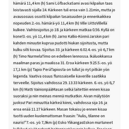
hämärä 11,4 km (h) Sami LöfbackaSami avasi kilpailun taas
loistavasti sijalla 24. Kärkeen tuli eroa vain 1.21min, mutta jo
avausosuus osoitti kilpailun tasaisuuden ja ennenkaikkea
nopeuden.2.-os. hämärä-yö 11,4 km (h) Ville UittoVillellä
kulkee. Vaihtosijoitus jo 18. ja kärkeen matkaa 0.56. Kyllä on
kone!3.-os. yö 11,4 km (h) Jarno Kallio-KönnöJarskin pari
kahden minuutin kuprua pudotti hiukan sijoitusta, mutta
kulku silti kovaa. Sijoitus 33. ja kärkeen 6.02.4.-os. yö 6,7 km
(h) Timo NurmelaTimo on edelleen lennossa. Ikäluokkansa
maailman paras ja maalissa 31. Eroa kärkeen 9.25.5.-os. yö
17,1 km (p) Tapio PeräTapiosta on tullut jo nyt pitkän yön
legenda. Vaativa osuus flunssaiselle kaverille saatikka
terveelle. Sijoitus vaihdossa 29. 13.33 kärkeen. 6.-os. yö 6,7
km (h) Matti VainionpääMasan selkä laitettiin ennen kisaa
suoraksi ja niin meinas mennä mutkatkin. Aivan mälytöön
juoksu! Pari minuuttia kärkeä kiinni, vaihdossa sija 16. ja
eroa enää 11.27 kärkeen. Masan tokaisu jo ennen kisaa
tuotti uuden kuolemattoman fraasin: "Aulis, tilanne on
nauris!"7.-os. yö 7,9km (p) Esko YlikangasEskon murtuneet
kylkiluut eivät pahasti haitanneet kaverin kulkua. Tasaisen