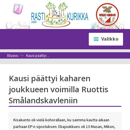
Siirry
sisältöön
Valikko
Etusivu
>>
Kausi päättyi ..
Kausi päättyi kaharen
joukkueen voimilla Ruottis
Smålandskavleniin
Kisakunto oli vielä kohorallaan, ku saimma kautta aikaan
parhaan EP:n sijootuksen. Ekajoukkues oli 13 Masan, Mikon,