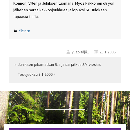
Könnön, Villen ja Juhiksen tuomana. Myös kakkonen oli yön
jälkehen paras kakkosjoukkues ja lopuksi 61. Tuloksen
tapaasia täällä.
Yleinen
ylläpitäjä1
23.1.2006
Juhiksen pikamatkan 9. sija sai jatkua SM-viestiis
Artikkelien
Testijuoksu 8.1.2006
selaus