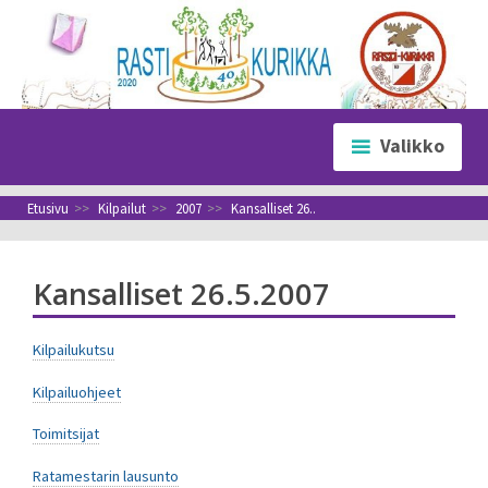
Siirry
sisältöön
Valikko
Etusivu
>>
Kilpailut
>>
2007
>>
Kansalliset 26..
Kansalliset 26.5.2007
Kilpailukutsu
Kilpailuohjeet
Toimitsijat
Ratamestarin lausunto