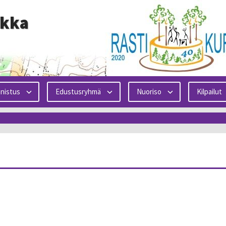
ikka
nistus
Edustusryhmä
Nuoriso
Kilpailut