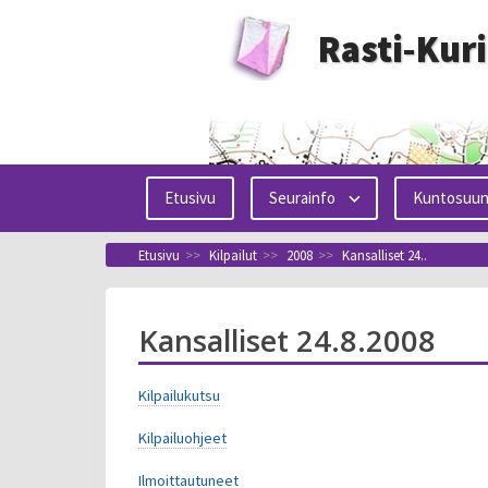
Siirry
Rasti-Kur
sisältöön
Etusivu
Seurainfo
Kuntosuun
Etusivu
>>
Kilpailut
>>
2008
>>
Kansalliset 24..
Kansalliset 24.8.2008
Kilpailukutsu
Kilpailuohjeet
Ilmoittautuneet