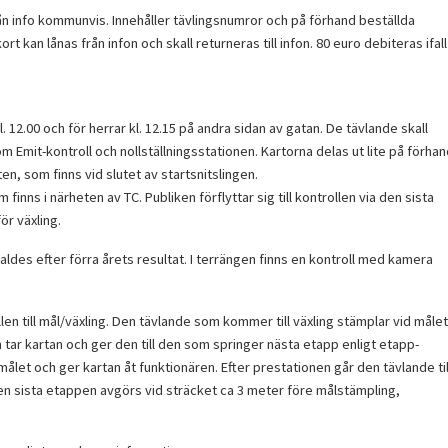
n info kommunvis. Innehåller tävlingsnumror och på förhand beställda
ort kan lånas från infon och skall returneras till infon. 80 euro debiteras ifall
 12.00 och för herrar kl. 12.15 på andra sidan av gatan. De tävlande skall
m Emit-kontroll och nollställningsstationen. Kartorna delas ut lite på förha
en, som finns vid slutet av startsnitslingen.
 finns i närheten av TC. Publiken förflyttar sig till kontrollen via den sista
ör växling.
des efter förra årets resultat. I terrängen finns en kontroll med kamera
llen till mål/växling. Den tävlande som kommer till växling stämplar vid målet
en tar kartan och ger den till den som springer nästa etapp enligt etapp-
ålet och ger kartan åt funktionären. Efter prestationen går den tävlande til
 den sista etappen avgörs vid sträcket ca 3 meter före målstämpling,