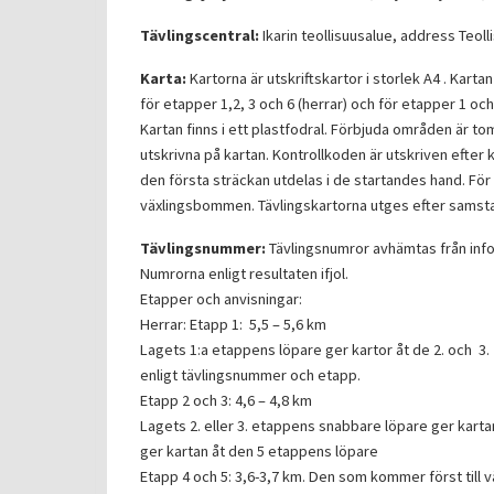
Tävlingscentral:
Ikarin teollisuusalue, address Teoll
Karta:
Kartorna är utskriftskartor i storlek A4 . Karta
för etapper 1,2, 3 och 6 (herrar) och för etapper 1 oc
Kartan finns i ett plastfodral. Förbjuda områden är 
utskrivna på kartan. Kontrollkoden är utskriven efter 
den första sträckan utdelas i de startandes hand. För d
växlingsbommen. Tävlingskartorna utges efter samsta
Tävlingsnummer:
Tävlingsnumror avhämtas från inf
Numrorna enligt resultaten ifjol.
Etapper och anvisningar:
Herrar: Etapp 1: 5,5 – 5,6 km
Lagets 1:a etappens löpare ger kartor åt de 2. och 3. 
enligt tävlingsnummer och etapp.
Etapp 2 och 3: 4,6 – 4,8 km
Lagets 2. eller 3. etappens snabbare löpare ger kart
ger kartan åt den 5 etappens löpare
Etapp 4 och 5: 3,6-3,7 km. Den som kommer först till vä