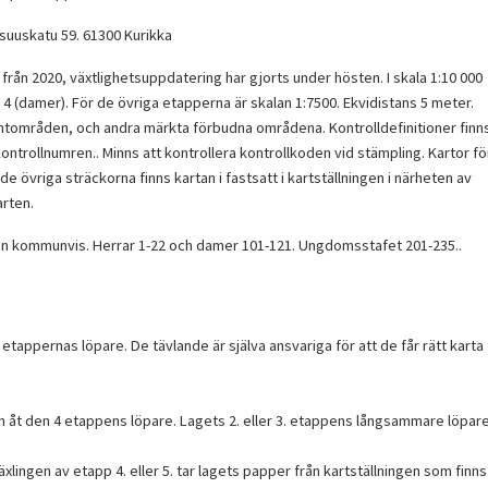
isuuskatu 59. 61300 Kurikka
n från 2020, växtlighetsuppdatering har gjorts under hösten. I skala 1:10 000
h 4 (damer). För de övriga etapperna är skalan 1:7500. Ekvidistans 5 meter.
tomtområden, och andra märkta förbudna områdena. Kontrolldefinitioner finn
kontrollnumren.. Minns att kontrollera kontrollkoden vid stämpling. Kartor fö
e övriga sträckorna finns kartan i fastsatt i kartställningen i närheten av
rten.
on kommunvis. Herrar 1-22 och damer 101-121. Ungdomsstafet 201-235..
etappernas löpare. De tävlande är själva ansvariga för att de får rätt karta
an åt den 4 etappens löpare. Lagets 2. eller 3. etappens långsammare löpar
xlingen av etapp 4. eller 5. tar lagets papper från kartställningen som finns 