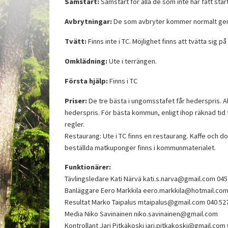
Samstart:
Samstart för alla de som inte har fått star
Avbrytningar:
De som avbryter kommer normalt ge
Tvätt:
Finns inte i TC. Möjlighet finns att tvätta sig 
Omklädning:
Ute i terrängen.
Första hjälp:
Finns i TC
Priser:
De tre bästa i ungomsstafet får hederspris. Al
hederspris. För bästa kommun, enligt ihop räknad tid
regler.
Restaurang: Ute i TC finns en restaurang. Kaffe och d
beställda matkuponger finns i kommunmaterialet.
Funktionärer:
Tävlingsledare Kati Närvä kati.s.narva@gmail.com 045
Banläggare Eero Markkila eero.markkila@hotmail.com
Resultat Marko Taipalus mtaipalus@gmail.com 040 52
Media Niko Savinainen niko.savinainen@gmail.com
Kontrollant Jari Pitkäkoski jari.pitkakoski@gmail.com