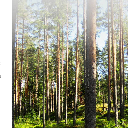
r
s
d