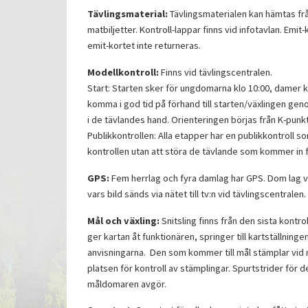
Tävlingsmaterial:
Tävlingsmaterialen kan hämtas frå
matbiljetter. Kontroll-lappar finns vid infotavlan. Emit-k
emit-kortet inte returneras.
Modellkontroll:
Finns vid tävlingscentralen.
Start: Starten sker för ungdomarna klo 10:00, damer kl.
komma i god tid på förhand till starten/växlingen geno
i de tävlandes hand. Orienteringen börjas från K-punkt
Publikkontrollen: Alla etapper har en publikkontroll som
kontrollen utan att störa de tävlande som kommer in f
GPS:
Fem herrlag och fyra damlag har GPS. Dom lag val
vars bild sänds via nätet till tv:n vid tävlingscentralen.
Mål och växling:
Snitsling finns från den sista kontro
ger kartan åt funktionären, springer till kartställning
anvisningarna. Den som kommer till mål stämplar vid m
platsen för kontroll av stämplingar. Spurtstrider för
måldomaren avgör.