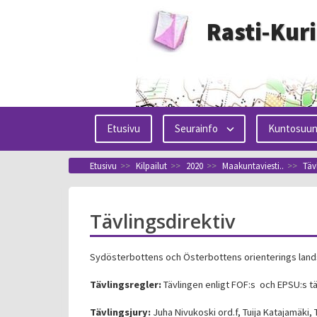
Siirry
Rasti-Kur
sisältöön
Etusivu
Seurainfo
Kuntosuun
Etusivu
>>
Kilpailut
>>
2020
>>
Maakuntaviesti..
>>
Täv
Tävlingsdirektiv
Sydösterbottens och Österbottens orienterings land
Tävlingsregler:
Tävlingen enligt FOF:s och EPSU:s tä
Tävlingsjury:
Juha Nivukoski ord.f, Tuija Katajamäki, 