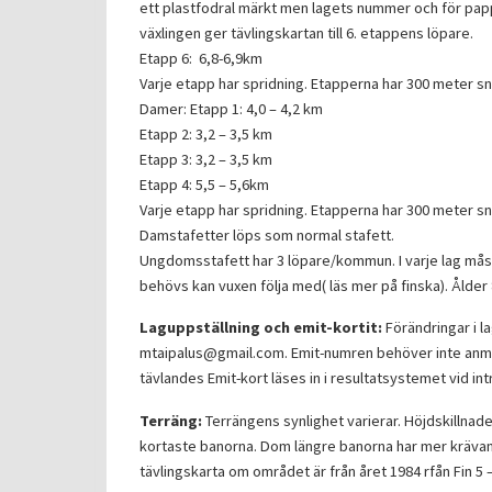
ett plastfodral märkt men lagets nummer och för papp
växlingen ger tävlingskartan till 6. etappens löpare.
Etapp 6: 6,8-6,9km
Varje etapp har spridning. Etapperna har 300 meter sni
Damer: Etapp 1: 4,0 – 4,2 km
Etapp 2: 3,2 – 3,5 km
Etapp 3: 3,2 – 3,5 km
Etapp 4: 5,5 – 5,6km
Varje etapp har spridning. Etapperna har 300 meter sni
Damstafetter löps som normal stafett.
Ungdomsstafett har 3 löpare/kommun. I varje lag måst
behövs kan vuxen följa med( läs mer på finska). Ålder 
Laguppställning och emit-kortit:
Förändringar i l
mtaipalus@gmail.com. Emit-numren behöver inte anmäla
tävlandes Emit-kort läses in i resultatsystemet vid int
Terräng:
Terrängens synlighet varierar. Höjdskillnade
kortaste banorna. Dom längre banorna har mer krävand
tävlingskarta om området är från året 1984 rfån Fin 5