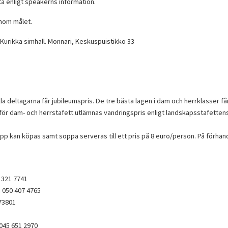
ta enligt speakerns information.
nom målet.
på Kurikka simhall. Monnari, Keskuspuistikko 33
la deltagarna får jubileumspris. De tre bästa lagen i dam och herrklasser få
 för dam- och herrstafett utlämnas vandringspris enligt landskapsstafetten
opp kan köpas samt soppa serveras till ett pris på 8 euro/person. På förhan
 321 7741
 050 407 4765
73801
 045 651 2970