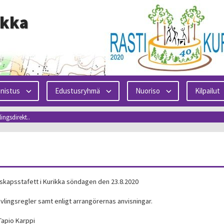
ikka
nistus
Edustusryhmä
Nuoriso
Kilpailut
lingsdirekt..
skapsstafett i Kurikka söndagen den 23.8.2020
vlingsregler samt enligt arrangörernas anvisningar.
Tapio Karppi