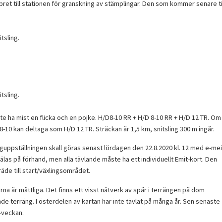
ret till stationen för granskning av stämplingar. Den som kommer senare ti
tsling.
tsling.
e ha mist en flicka och en pojke. H/D8-10 RR + H/D 8-10 RR + H/D 12 TR. Om
8-10 kan deltaga som H/D 12 TR. Sträckan är 1,5 km, snitsling 300 m ingår.
aguppställningen skall göras senast lördagen den 22.8.2020 kl. 12 med e-mei
s på förhand, men alla tävlande måste ha ett individuellt Emit-kort. Den
räde till start/växlingsområdet.
rna är måttliga. Det finns ett visst nätverk av spår i terrängen på dom
e terräng. I österdelen av kartan har inte tävlat på många år. Sen senaste
 –veckan.