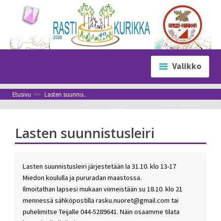
Siirry
sisältöön
Valikko
Etusivu
>>
Lasten suunnis..
Lasten suunnistusleiri
Lasten suunnistusleiri järjestetään la 31.10. klo 13-17
Miedon koululla ja pururadan maastossa.
Ilmoitathan lapsesi mukaan viimeistään su 18.10. klo 21
mennessä sähköpostilla rasku.nuoret@gmail.com tai
puhelimitse Teijalle 044-5289641. Näin osaamme tilata