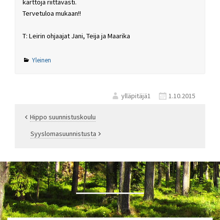
karttoja riittävästi.
Tervetuloa mukaan!!
T: Leirin ohjaajat Jani, Teija ja Maarika
Yleinen
ylläpitäjä1
1.10.2015
Hippo suunnistuskoulu
Artikkelien
Syyslomasuunnistusta
selaus