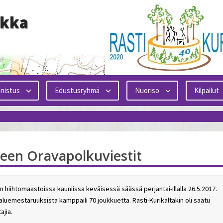
ikka
nistus
Edustusryhmä
Nuoriso
Kilpailut
lueen Oravapolkuviestit
n hiihtomaastoissa kauniissa keväisessä säässä perjantai-illalla 26.5.2017.
ä aluemestaruuksista kamppaili 70 joukkuetta. Rasti-Kurikaltakin oli saatu
ajia.