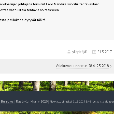
 ja kilpailujen johtajana toiminut Eero Markkila suoritui tehtävästään
ottaa vastuullisia tehtäviä hoitaakseen!
asta ja tulokset löytyvät täältä.
ylläpitäjä1
31.5.2017
Valokuvasuunnistus 28.4.-2.5.2018
l Burrows
| Rasti-Kurikka ry 2026 |
Muokattu viimeksi: 31.5.2017 8:46 | Julkaistu alunpe