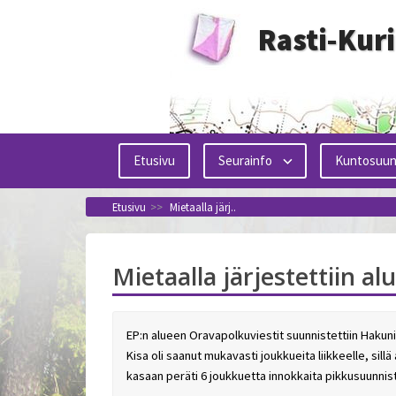
Siirry
Rasti-Kur
sisältöön
Etusivu
Seurainfo
Kuntosuun
Etusivu
>>
Mietaalla järj..
Mietaalla järjestettiin a
EP:n alueen Oravapolkuviestit suunnistettiin Hakuni
Kisa oli saanut mukavasti joukkueita liikkeelle, sill
kasaan peräti 6 joukkuetta innokkaita pikkusuunnist