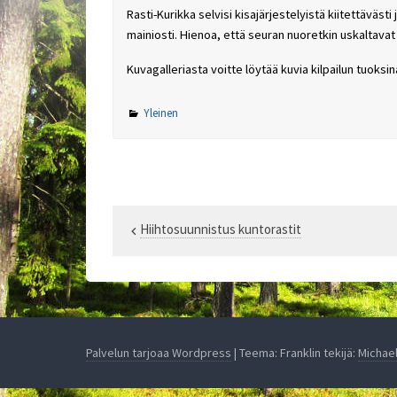
Rasti-Kurikka selvisi kisajärjestelyistä kiitettävästi
mainiosti. Hienoa, että seuran nuoretkin uskaltavat 
Kuvagalleriasta voitte löytää kuvia kilpailun tuoksin
Yleinen
Hiihtosuunnistus kuntorastit
Artikkelien
selaus
Palvelun tarjoaa Wordpress
| Teema: Franklin tekijä:
Michae