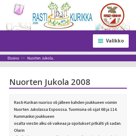
Siirry
sisältöön
Valikko
Etusivu
>>
Nuorten Jukola..
Nuorten Jukola 2008
Rasti-Kurikan nuoriso oli jälleen kahden joukkueen voimin
Nuorten Jukolassa Espoossa. Tuomisina oli sijat 68 ja 114.
Kummankin joukkueen
osalta viestin alku oli vaikeaa ja sijoitukset pitkälti yli sadan.
Olarin