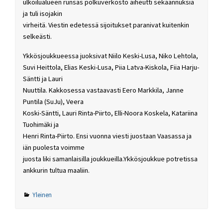
ulkoilualueen runsas polkuverkosto aiheutti sekaannuksia
ja tuli isojakin
virheitä. Viestin edetessä sijoitukset paranivat kuitenkin
selkeästi.
Ykkösjoukkueessa juoksivat Niilo Keski-Lusa, Niko Lehtola,
Suvi Heittola, Elias Keski-Lusa, Piia Latva-Kiskola, Fiia Harju-
Säntti ja Lauri
Nuuttila. Kakkosessa vastaavasti Eero Markkila, Janne
Puntila (SuJu), Veera
Koski-Säntti, Lauri Rinta-Piirto, Elli-Noora Koskela, Katariina
Tuohimäki ja
Henri Rinta-Piirto. Ensi vuonna viesti juostaan Vaasassa ja
iän puolesta voimme
juosta liki samanlaisilla joukkueilla.Ykkösjoukkue potretissa
ankkurin tultua maaliin.
Yleinen