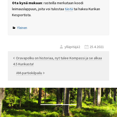
Ota kynä mukaan
: rasteilla merkataan koodi
leimauslappuun, joita voi tulostaa
tästä
tai hakea Kurikan
Kesportista.
Yleinen
ylläpitäjä2
25.4.2021
Oravapolku on historiaa, nyt tulee Kompassi ja se alkaa
4.5 Kurikasta!
Artikkelien
AM-partiokilpailu
selaus