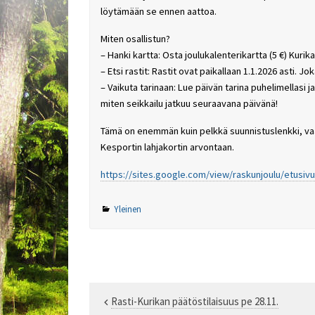
löytämään se ennen aattoa.
Miten osallistun?
– Hanki kartta: Osta joulukalenterikartta (5 €) Kurik
– Etsi rastit: Rastit ovat paikallaan 1.1.2026 asti. J
– Vaikuta tarinaan: Lue päivän tarina puhelimellasi
miten seikkailu jatkuu seuraavana päivänä!
Tämä on enemmän kuin pelkkä suunnistuslenkki, vaan
Kesportin lahjakortin arvontaan.
https://sites.google.com/view/raskunjoulu/etusivu
Yleinen
Rasti-Kurikan päätöstilaisuus pe 28.11.