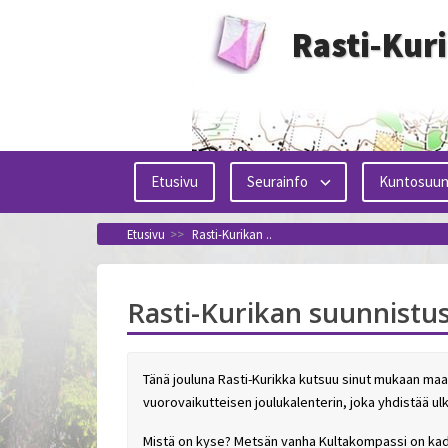
Siirry
Rasti-Kur
sisältöön
Etusivu
Seurainfo
Kuntosuun
Etusivu
>>
Rasti-Kurikan ..
Rasti-Kurikan suunnistus
Tänä jouluna Rasti-Kurikka kutsuu sinut mukaan ma
vuorovaikutteisen joulukalenterin, joka yhdistää ulk
Mistä on kyse? Metsän vanha Kultakompassi on kadon