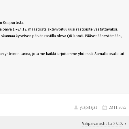
an Kesportista.
oka päivä 1.–24.12. maastosta aktivivoituu uusi rastipiste vastattavaksi.
 ja skannaa kyseisen päivän rastilla oleva QR-koodi. Pääset äänestämään,
 yhteinen tarina, jota me kaikki kirjoitamme yhdessä. Samalla osallistut
ylläpitäjä1
28.11.2025
Välipäivärastit La 27.12.