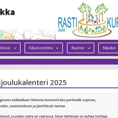
ikka
nistus
Edustusryhmä
Nuoriso
Kilpailut
joulukalenteri 2025
agiseen seikkailuun! Olemme luoneet koko perheelle sopivan,
oilun, suunnistuksen ja jännittävän tarinan.
nut, ja joulun rauha on vaarassa. Sinun tehtäväsi on auttaa tonttuja