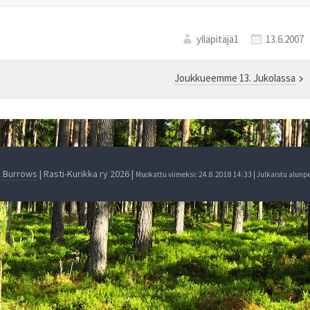
ylläpitäjä1
13.6.2007
Joukkueemme 13. Jukolassa
l Burrows
| Rasti-Kurikka ry 2026 |
Muokattu viimeksi: 24.8.2018 14:33 | Julkaistu alunp