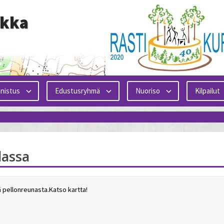
ikka
nistus
Edustusryhmä
Nuoriso
Kilpailut
lassa
iä pellonreunasta.Katso kartta!