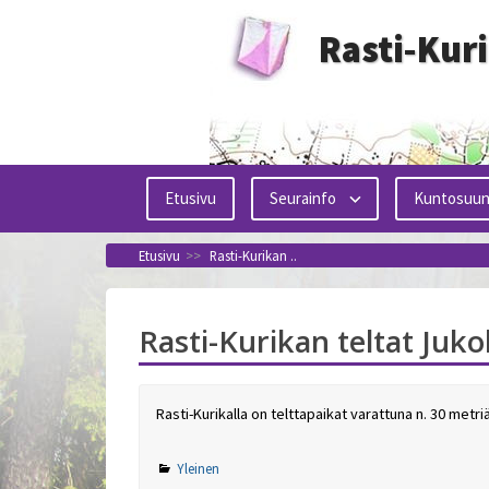
Siirry
Rasti-Kur
sisältöön
Etusivu
Seurainfo
Kuntosuun
Etusivu
>>
Rasti-Kurikan ..
Rasti-Kurikan teltat Juko
Rasti-Kurikalla on telttapaikat varattuna n. 30 metr
Yleinen