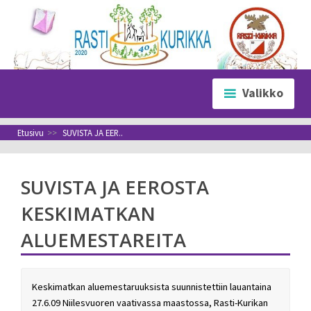
Siirry
sisältöön
Valikko
Etusivu
>>
SUVISTA JA EER..
SUVISTA JA EEROSTA
KESKIMATKAN
ALUEMESTAREITA
Keskimatkan aluemestaruuksista suunnistettiin lauantaina
27.6.09 Niilesvuoren vaativassa maastossa, Rasti-Kurikan