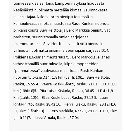
toimiessa kisaisäntänä. Lämpöennätyksiä hipovasta
kesäsäästä huolimatta metsään kirmasi 310 innokasta
suunnistajaa. Niilesvuoren pienipiirteisessä ja
kumpuilevassa metsämaastossa Rasti-Kurikan nuorista
pihkaniskoista Suvi Heittola ja Eero Markkila onnistuivat
parhaiten, suunnistamalla omien sarjojensa
aluemestareiksi. Suvi Heittolan vauhti riitti pienistä
virheistä huolimatta ensimmäiseen sijaan sarjassa D14.
Poikien H16-sarjan mestaruus tuli Eero Markkilalle lähes
virheettömällä suorituksella, kilpakumppaneiden
”pummatessa” vaativassa maastossa.Rasti-Kurikan
nuorten tuloksia:D14 : 1,8 km (Lähti: 10)1. Suvi Heittola,
Rasku, 15.55 4. Veera Koski-Säntti, Rasku, 21.01 D18 : 2,8
km (Lähti: 8)5. Piia Latva-Kiskola, Rasku, 36.45 H14 : 1,9
km (Lähti: 12)6. Elias Keski-Lusa, Rasku, 27.12 9. Lauri
Rinta-Piirto, Rasku 28.42 10. Henri Tuisku, Rasku, 29.12 H16
: 2,8 km (Lähti: 13)1. Eero Markkila, Rasku, 28.17H18 : 3,3 km
(lähti 11)7. Jussi Virnala, Rasku, 37.04