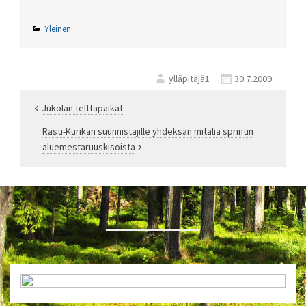
Yleinen
ylläpitäjä1
30.7.2009
Jukolan telttapaikat
Artikkelien
Rasti-Kurikan suunnistajille yhdeksän mitalia sprintin
aluemestaruuskisoista
selaus