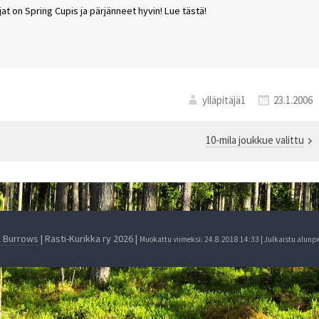
at on Spring Cupis ja pärjänneet hyvin! Lue tästä!
ylläpitäjä1
23.1.2006
10-mila joukkue valittu
l Burrows
| Rasti-Kurikka ry 2026 |
Muokattu viimeksi: 24.8.2018 14:33 | Julkaistu alunp