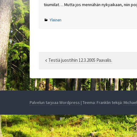
tiiumiilat… Mutta jos mennähän nykyaikaan, niin poij
Yleinen
Testiä juostihin 12.3.2005 Paavalis.
Artikkelien
selaus
Palvelun tarjoaa Wordpress
| Teema: Franklin tekijä:
Michae