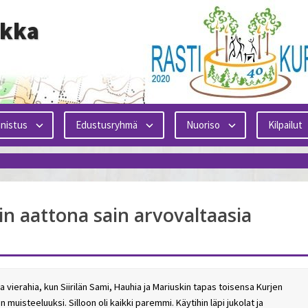
ikka
nistus
Edustusryhmä
Nuoriso
Kilpailut
in aattona sain arvovaltaasia
a vierahia, kun Siirilän Sami, Hauhia ja Mariuskin tapas toisensa Kurjen
muisteeluuksi. Silloon oli kaikki paremmi. Käytihin läpi jukolat ja