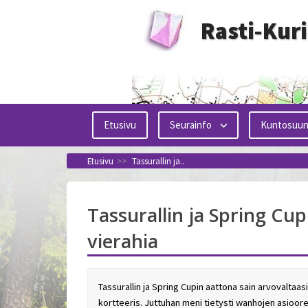
Siirry
Rasti-Kur
sisältöön
Etusivu
Seurainfo
Kuntosuun
Etusivu
>>
Tassurallin ja..
Tassurallin ja Spring Cup
vierahia
Tassurallin ja Spring Cupin aattona sain arvovaltaasi
kortteeris. Juttuhan meni tietysti wanhojen asiooren 