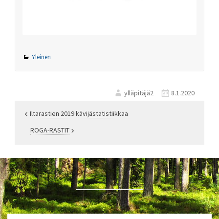
Yleinen
ylläpitäjä2
8.1.2020
Iltarastien 2019 kävijästatistiikkaa
Artikkelien
ROGA-RASTIT
selaus