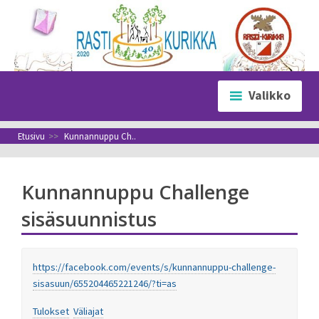
Siirry
sisältöön
Valikko
Etusivu
>>
Kunnannuppu Ch..
Kunnannuppu Challenge
sisäsuunnistus
https://facebook.com/events/s/kunnannuppu-challenge-
sisasuun/655204465221246/?ti=as
Tulokset
Väliajat